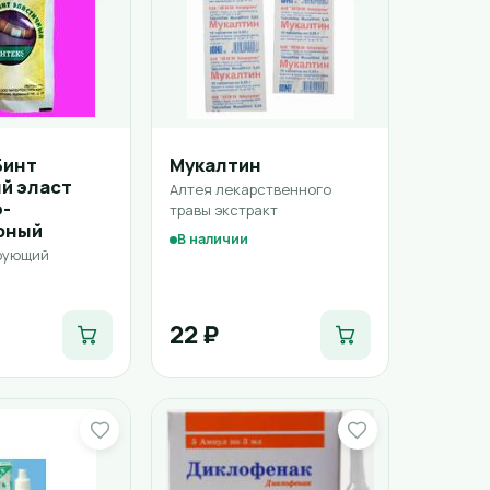
Бинт
Мукалтин
й эласт
Алтея лекарственного
-
травы экстракт
рный
В наличии
рующий
22 ₽