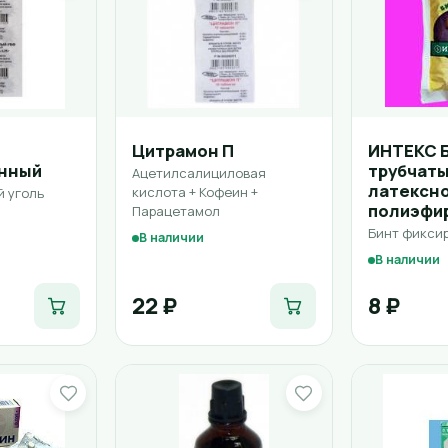
Цитрамон П
ИНТЕКС 
анный
трубчаты
Ацетилсалициловая
латексно
кислота + Кофеин +
 уголь
полиэфи
Парацетамол
Бинт фикси
В наличии
В наличии
22 ₽
8 ₽