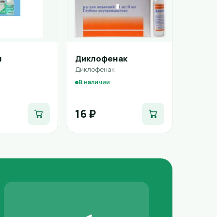
н
Диклофенак
Диклофенак
В наличии
16 ₽