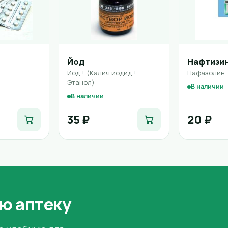
Йод
Нафтизи
Йод + (Калия йодид +
Нафазолин
Этанол)
В наличии
В наличии
35 ₽
20 ₽
ю аптеку