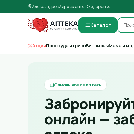
Александров
Адреса аптек
О здоровье
Каталог
Акции
Простуда и грипп
Витамины
Мама и ма
Самовывоз из аптеки
Забронируйт
онлайн — за