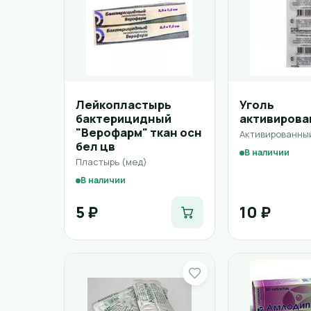
Лейкопластырь
Уголь
бактерицидный
активиров
"Верофарм" ткан осн
Активированный
бел цв
В наличии
Пластырь (мед)
В наличии
5 ₽
10 ₽