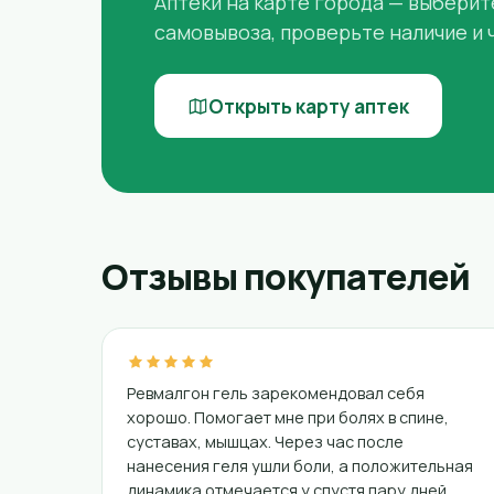
Аптеки на карте города — выберит
самовывоза, проверьте наличие и 
Открыть карту аптек
Отзывы покупателей
Ревмалгон гель зарекомендовал себя
хорошо. Помогает мне при болях в спине,
суставах, мышцах. Через час после
нанесения геля ушли боли, а положительная
динамика отмечается у спустя пару дней