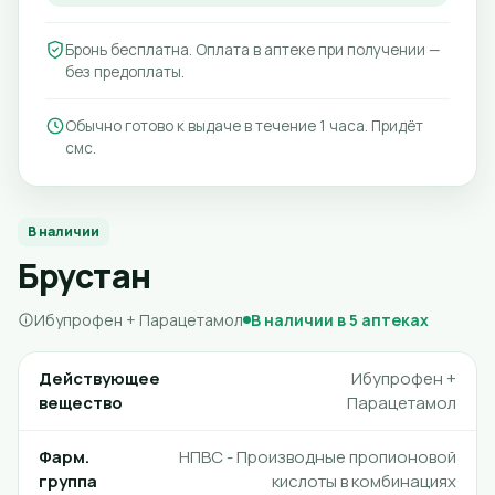
Бронь бесплатна. Оплата в аптеке при получении —
без предоплаты.
Обычно готово к выдаче в течение 1 часа. Придёт
смс.
В наличии
Брустан
Ибупрофен + Парацетамол
В наличии в 5 аптеках
Действующее
Ибупрофен +
вещество
Парацетамол
Фарм.
НПВС - Производные пропионовой
группа
кислоты в комбинациях