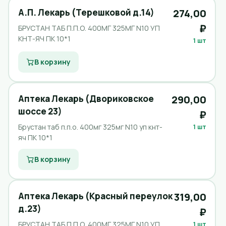
А.П. Лекарь (Терешковой д.14)
274,00
₽
БРУСТАН ТАБ П.П.О. 400МГ 325МГ N10 УП
КНТ-ЯЧ ПК 10*1
1 шт
В корзину
Аптека Лекарь (Двориковское
290,00
шоссе 23)
₽
Брустан таб п.п.о. 400мг 325мг N10 уп кнт-
1 шт
яч ПК 10*1
В корзину
Аптека Лекарь (Красный переулок
319,00
д.23)
₽
БРУСТАН ТАБ П.П.О. 400МГ 325МГ N10 УП
1 шт