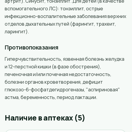
артрит). Синусит, тонзиллит. Для детей (в качестве
вспомогательного ЛС): тонзиллит, острые
инфекционно-воспалительные заболевания верхних
отделов дыхательных путей (фарингит, трахеит,
ларингит).
Противопоказания
Гиперчувствительность, язвенная болезнь желудка
и 12-перстной кишки (в фазе обострения),
печеночная и/или почечная недостаточность,
болезни органов кроветворения, дефицит
глюкозо-6-фосфатдегидрогеназы, "аспириновая"
астма, беременность, период лактации.
Наличие в аптеках (5)