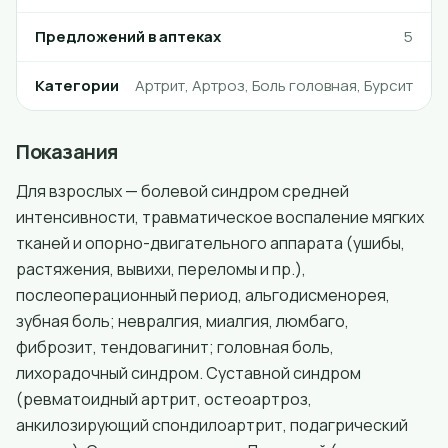
Предложений в аптеках
5
Категории
Артрит, Артроз, Боль головная, Бурсит
Показания
Для взрослых — болевой синдром средней
интенсивности, травматическое воспаление мягких
тканей и опорно-двигательного аппарата (ушибы,
растяжения, вывихи, переломы и пр.),
послеоперационный период, альгодисменорея,
зубная боль; невралгия, миалгия, люмбаго,
фиброзит, тендовагинит; головная боль,
лихорадочный синдром. Суставной синдром
(ревматоидный артрит, остеоартроз,
анкилозирующий спондилоартрит, подагрический