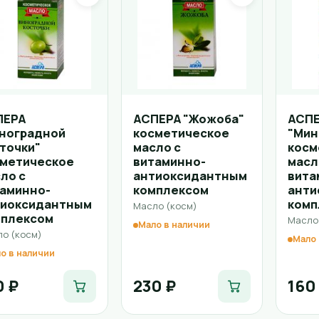
ПЕРА
АСПЕРА "Жожоба"
АСП
ноградной
косметическое
"Мин
точки"
масло с
косм
сметическое
витаминно-
масл
ло с
антиоксидантным
вита
аминно-
комплексом
анти
тиоксидантным
комп
Масло (косм)
мплексом
Масло
Мало в наличии
о (косм)
Мало 
о в наличии
0 ₽
230 ₽
160