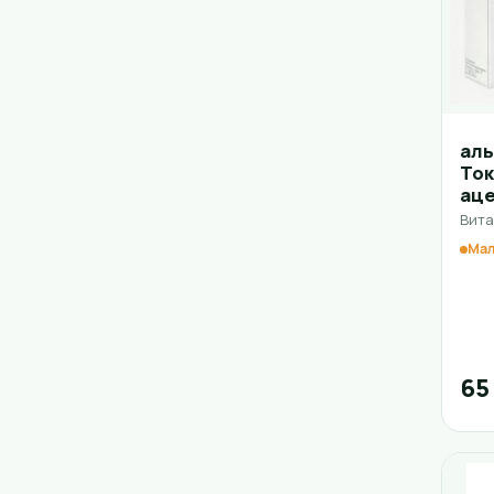
аль
То
ац
Вита
Мал
65