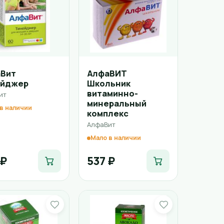
Вит
АлфаВИТ
ейджер
Школьник
витаминно-
ит
минеральный
в наличии
комплекс
АлфаВит
Мало в наличии
 ₽
537 ₽