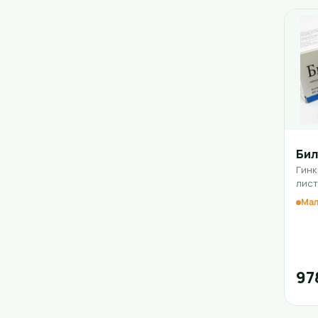
Би
Гинк
лист
Мал
97