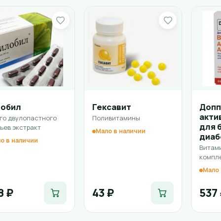
лобил
Гексавит
Допп
акти
го двулопастного
Поливитамины
для 
ьев экстракт
Мало в наличии
диаб
о в наличии
Витам
компле
Мало 
8 ₽
43 ₽
537