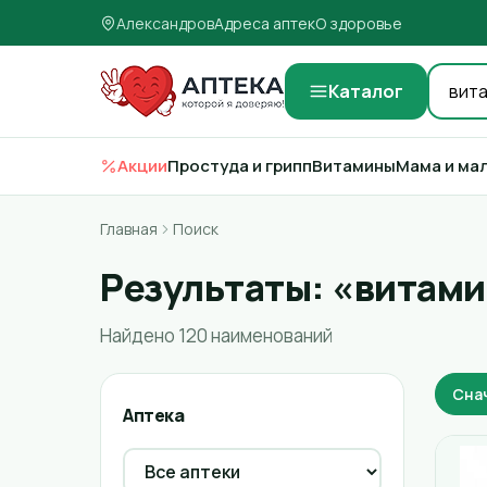
Александров
Адреса аптек
О здоровье
Каталог
Акции
Простуда и грипп
Витамины
Мама и ма
Главная
Поиск
Результаты: «витам
Найдено 120 наименований
Сна
Аптека