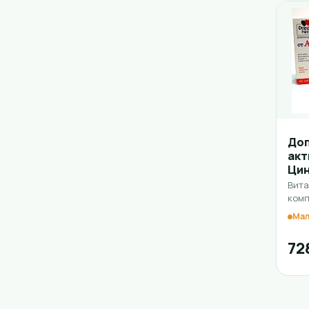
До
акт
Ци
Вит
комп
Мал
72