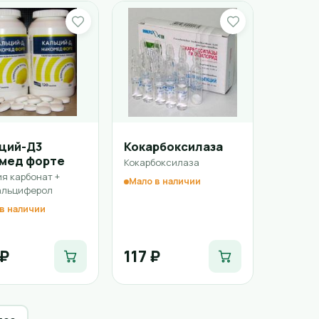
ций-Д3
Кокарбоксилаза
мед форте
Кокарбоксилаза
я карбонат +
Мало в наличии
альциферол
в наличии
 ₽
117 ₽