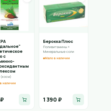
ЕРА
Берокка Плюс
дальное"
Поливитамины +
етическое
Минеральные соли
о с
Мало в наличии
минно-
оксидантным
лексом
 (косм)
в наличии
 ₽
1 390 ₽