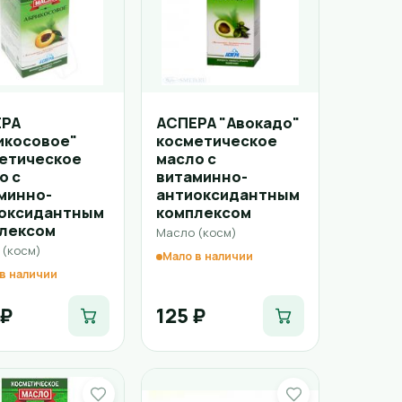
ЕРА
АСПЕРА "Авокадо"
икосовое"
косметическое
етическое
масло с
о с
витаминно-
минно-
антиоксидантным
оксидантным
комплексом
лексом
Масло (косм)
 (косм)
Мало в наличии
в наличии
 ₽
125 ₽