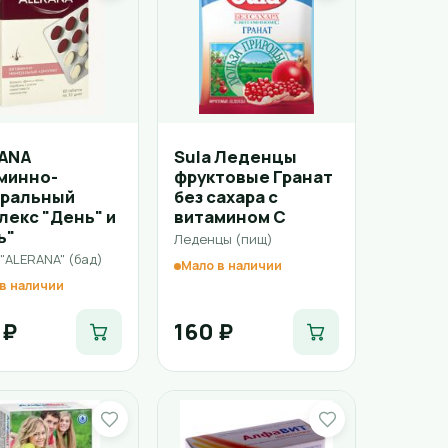
ANA
Sula Леденцы
минно-
фруктовые Гранат
ральный
без сахара с
лекс "День" и
витамином С
ь"
Леденцы (пищ)
"ALERANA" (бад)
Мало в наличии
в наличии
 ₽
160 ₽