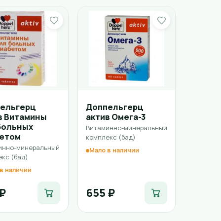
ельгерц
Доппельгерц
в Витамины
актив Омега-3
больных
Витаминно-минеральный
етом
комплекс (бад)
инно-минеральный
Мало в наличии
кс (бад)
в наличии
 ₽
655 ₽