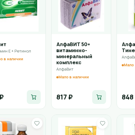
вит
АлфаВИТ 50+
Алфа
витаминно-
Тин
мин Е + Ретинол
минеральный
АлфаВ
о в наличии
комплекс
Мало 
АлфаВит
Мало в наличии
 ₽
817 ₽
848