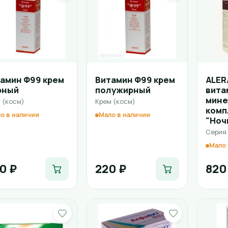
амин Ф99 крем
Витамин Ф99 крем
ALER
рный
полужирный
вита
мине
 (косм)
Крем (косм)
комп
о в наличии
Мало в наличии
"Ноч
Серия 
Мало 
0 ₽
220 ₽
820