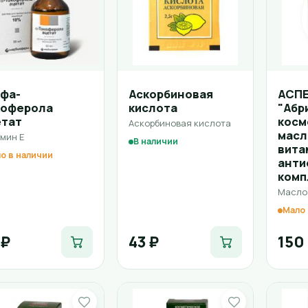
фа-
Аскорбиновая
АСП
коферола
кислота
"Абр
етат
косм
Аскорбиновая кислота
масл
мин Е
В наличии
вита
о в наличии
анти
комп
Масло
Мало 
 ₽
43 ₽
150