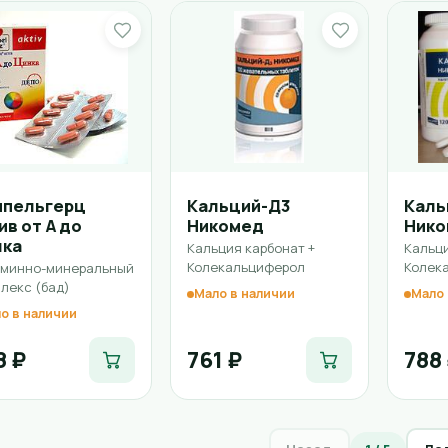
ппельгерц
Кальций-Д3
Каль
ив от А до
Никомед
Нико
нка
Кальция карбонат +
Кальци
Колекальциферол
Колек
аминно-минеральный
лекс (бад)
Мало в наличии
Мало 
о в наличии
8 ₽
761 ₽
788