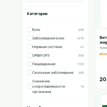
Категории
Боль
208
Вит
Заболевания кожи
1075
жи
Нервная система
41
Крем
Мал
ОРВИ/ОРЗ
399
Пищеварение
1153
Сезонные заболевания
285
20
Снижение
сопротивляемости
19
организма