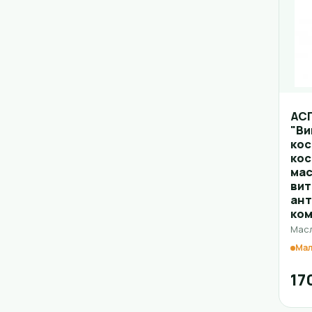
АС
"Ви
кос
ко
мас
вит
ан
ко
Масл
Мал
17