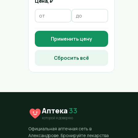
Цена, ₽
Применить цену
Сбросить всё
Аптека
33
которой я доверяю
Официальная аптечная сеть в
Александрове. Бронируйте лекарства