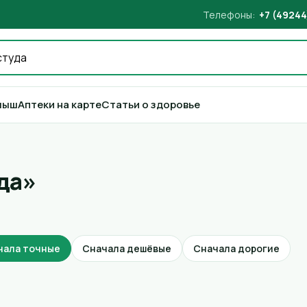
Телефоны:
+7 (49244
лыш
Аптеки на карте
Статьи о здоровье
да»
чала точные
Сначала дешёвые
Сначала дорогие