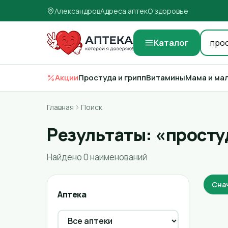
Александров
Адреса аптек
О здоровье
Каталог
Акции
Простуда и грипп
Витамины
Мама и ма
Главная
Поиск
Результаты: «просту
Найдено 0 наименований
Сна
Аптека