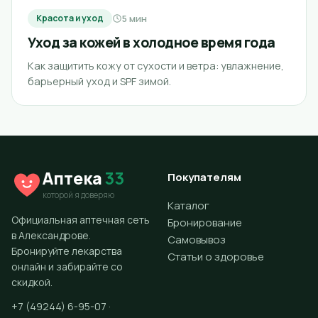
5 мин
Красота и уход
Уход за кожей в холодное время года
Как защитить кожу от сухости и ветра: увлажнение,
барьерный уход и SPF зимой.
Аптека
33
Покупателям
которой я доверяю
Каталог
Официальная аптечная сеть
Бронирование
в Александрове.
Самовывоз
Бронируйте лекарства
Статьи о здоровье
онлайн и забирайте со
скидкой.
+7 (49244) 6-95-07 ·