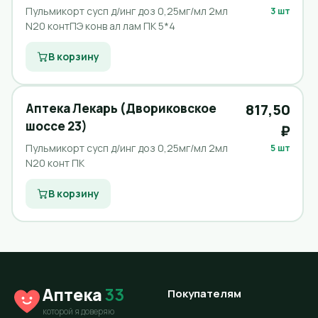
Пульмикорт сусп д/инг доз 0,25мг/мл 2мл
3 шт
N20 контПЭ конв ал лам ПК 5*4
В корзину
Аптека Лекарь (Двориковское
817,50
шоссе 23)
₽
Пульмикорт сусп д/инг доз 0,25мг/мл 2мл
5 шт
N20 конт ПК
В корзину
Аптека
33
Покупателям
которой я доверяю