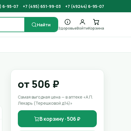
) 6-95-07
·
+7 (495) 651-99-03
·
+7 (49244) 6-95-07
Найти
Здоровье
Войти
Корзина
от 506 ₽
Самая выгодная цена — в аптеке «А.П.
Лекарь (Терешковой д.14)»
В корзину · 506 ₽