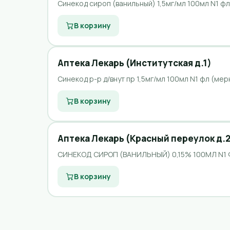
Синекод сироп (ванильный) 1,5мг/мл 100мл N1 фл
В корзину
Аптека Лекарь (Институтская д.1)
Синекод р-р д/внут пр 1,5мг/мл 100мл N1 фл (мер
В корзину
Аптека Лекарь (Красный переулок д.2
СИНЕКОД СИРОП (ВАНИЛЬНЫЙ) 0,15% 100МЛ N1 
В корзину