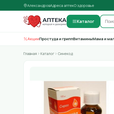
Александров
Адреса аптек
О здоровье
Каталог
Акции
Простуда и грипп
Витамины
Мама и ма
Главная
Каталог
Синекод