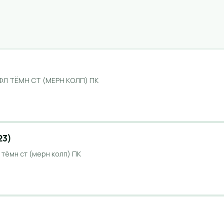
ФЛ ТЁМН СТ (МЕРН КОЛП) ПК
23)
 тёмн ст (мерн колп) ПК