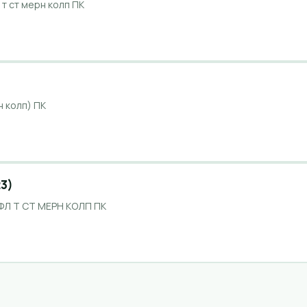
 т ст мерн колп ПК
н колп) ПК
3)
ФЛ Т СТ МЕРН КОЛП ПК