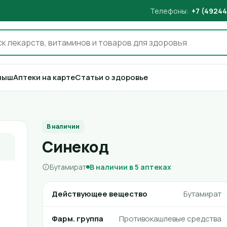
Телефоны:
+7 (49244
лыш
Аптеки на карте
Статьи о здоровье
В наличии
Синекод
Бутамират
В наличии в 5 аптеках
Действующее вещество
Бутамират
Фарм. группа
Противокашлевые средства