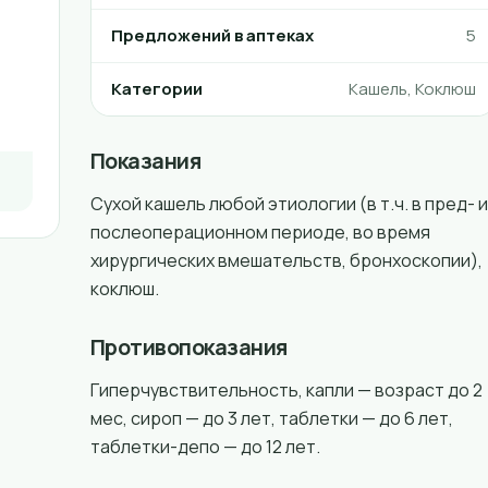
Предложений в аптеках
5
Категории
Кашель, Коклюш
Показания
Сухой кашель любой этиологии (в т.ч. в пред- и
послеоперационном периоде, во время
хирургических вмешательств, бронхоскопии),
коклюш.
Противопоказания
Гиперчувствительность, капли — возраст до 2
мес, сироп — до 3 лет, таблетки — до 6 лет,
таблетки-депо — до 12 лет.