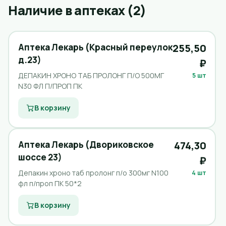
Наличие в аптеках (2)
Аптека Лекарь (Красный переулок
255,50
д.23)
₽
ДЕПАКИН ХРОНО ТАБ ПРОЛОНГ П/О 500МГ
5 шт
N30 ФЛ П/ПРОП ПК
В корзину
Аптека Лекарь (Двориковское
474,30
шоссе 23)
₽
Депакин хроно таб пролонг п/о 300мг N100
4 шт
фл п/проп ПК 50*2
В корзину