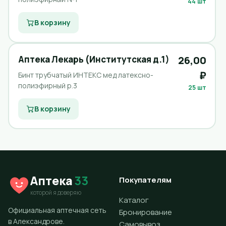
44 шт
В корзину
Аптека Лекарь (Институтская д.1)
26,00
₽
Бинт трубчатый ИНТЕКС мед латексно-
полиэфирный р.3
25 шт
В корзину
Аптека
33
Покупателям
которой я доверяю
Каталог
Официальная аптечная сеть
Бронирование
в Александрове.
Самовывоз