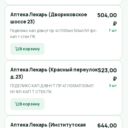
Аптека Лекарь (Двориковское
504,00
шоссе 23)
₽
Геделикс кап д/внут пр 4г/100мл 50мл N1 фл-
7 шт
кап т стек ПК
В корзину
Аптека Лекарь (Красный переулок
523,00
д.23)
₽
ГЕДЕЛИКС КАП Д/ВНУТ ПР 4Г/100МЛ 50МЛ
3 шт
N1 ФЛ-КАП Т СТЕК ПК
В корзину
Аптека Лекарь (Институтская
644,00