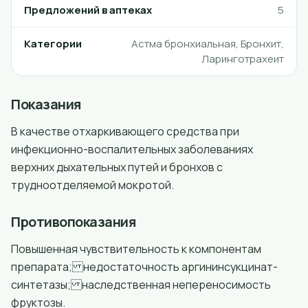
Предложений в аптеках
5
Категории
Астма бронхиальная, Бронхит,
Ларинготрахеит
Показания
В качестве отхаркивающего средства при
инфекционно-воспалительных заболеваниях
верхних дыхательных путей и бронхов с
трудноотделяемой мокротой.
Противопоказания
Повышенная чувствительность к компонентам
препарата; недостаточность аргининсукцинат-
синтетазы; наследственная непереносимость
фруктозы.