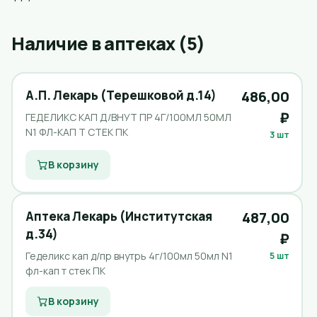
Наличие в аптеках (5)
А.П. Лекарь (Терешковой д.14)
486,00
₽
ГЕДЕЛИКС КАП Д/ВНУТ ПР 4Г/100МЛ 50МЛ
N1 ФЛ-КАП Т СТЕК ПК
3 шт
В корзину
Аптека Лекарь (Институтская
487,00
д.34)
₽
Геделикс кап д/пр внутрь 4г/100мл 50мл N1
5 шт
фл-кап т стек ПК
В корзину