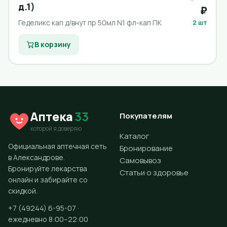
д.1)
₽
Геделикс кап д/внут пр 50мл N1 фл-кап ПК
2 шт
В корзину
Аптека
33
Покупателям
которой я доверяю
Каталог
Официальная аптечная сеть
Бронирование
в Александрове.
Самовывоз
Бронируйте лекарства
Статьи о здоровье
онлайн и забирайте со
скидкой.
+7 (49244) 6-95-07 ·
ежедневно 8:00–22:00