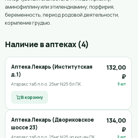
аминофиллину или этилендиамину; порфирия,
беременность, период родовой деятельности,
кормление грудью.
Наличие в аптеках (4)
Аптека Лекарь (Институтская
132,00
д.1)
₽
Атаракс таб п.п.о. 25мг N25 бл ПК
3 шт
В корзину
Аптека Лекарь (Двориковское
134,00
шоссе 23)
₽
Атаракс таб п.п.о. 25мг N25 уп кнт-яч ПК
2 шт