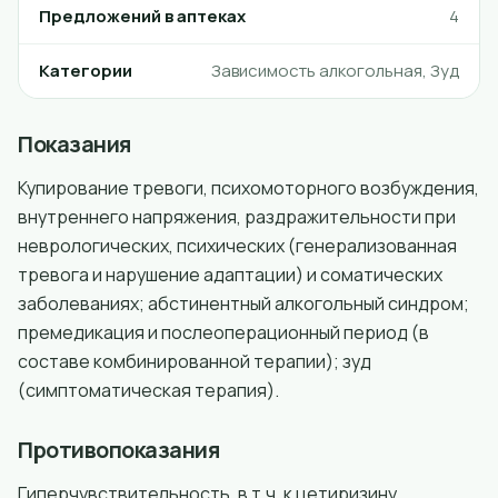
Предложений в аптеках
4
Категории
Зависимость алкогольная, Зуд
Показания
Купирование тревоги, психомоторного возбуждения,
внутреннего напряжения, раздражительности при
неврологических, психических (генерализованная
тревога и нарушение адаптации) и соматических
заболеваниях; абстинентный алкогольный синдром;
премедикация и послеоперационный период (в
составе комбинированной терапии); зуд
(симптоматическая терапия).
Противопоказания
Гиперчувствительность, в т.ч. к цетиризину,