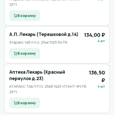
25*1
В корзину
А.П. Лекарь (Терешковой д.14)
134,00 ₽
4 шт
Атаракс таб п.п.о. 25мг N25 бл ПК
В корзину
Аптека Лекарь (Красный
136,50
переулок д.23)
₽
АТАРАКС ТАБ П.П.О. 25МГ N25 УП КНТ-ЯЧ ПК
4 шт
25*1
В корзину