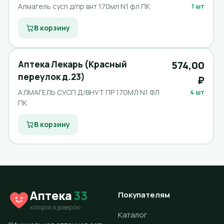
Алмагель сусп д/пр внт 170мл N1 фл ПК
1 шт
В корзину
Аптека Лекарь (Красный
574,00
переулок д.23)
₽
АЛМАГЕЛЬ СУСП Д/ВНУТ ПР 170МЛ N1 ФЛ
4 шт
ПК
В корзину
Аптека
33
Покупателям
которой я доверяю
Каталог