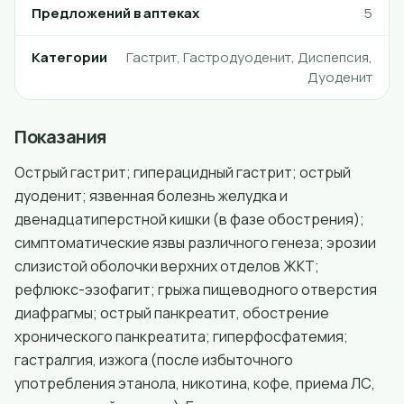
Предложений в аптеках
5
Категории
Гастрит, Гастродуоденит, Диспепсия,
Дуоденит
Показания
Острый гастрит; гиперацидный гастрит; острый
дуоденит; язвенная болезнь желудка и
двенадцатиперстной кишки (в фазе обострения);
симптоматические язвы различного генеза; эрозии
слизистой оболочки верхних отделов ЖКТ;
рефлюкс-эзофагит; грыжа пищеводного отверстия
диафрагмы; острый панкреатит, обострение
хронического панкреатита; гиперфосфатемия;
гастралгия, изжога (после избыточного
употребления этанола, никотина, кофе, приема ЛС,