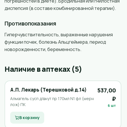
погрешностей в диете). Бродильная или гнилостная
диспепсия (в составе комбинированной терапии).
Противопоказания
Гиперчувствительность, выраженные нарушения
функции почек, болезнь Альцгеймера, период
новорожденности, беременность.
Наличие в аптеках (5)
А.П. Лекарь (Терешковой д.14)
537,00
₽
Алмагель сусп д/внут пр 170мл N1 фл (мерн
лож) ПК
6 шт
В корзину