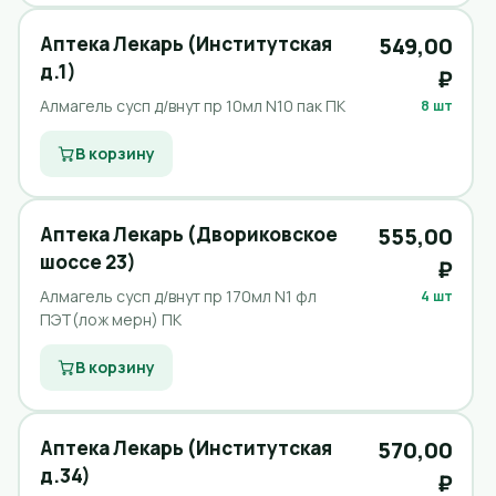
Аптека Лекарь (Институтская
549,00
д.1)
₽
Алмагель сусп д/внут пр 10мл N10 пак ПК
8 шт
В корзину
Аптека Лекарь (Двориковское
555,00
шоссе 23)
₽
Алмагель сусп д/внут пр 170мл N1 фл
4 шт
ПЭТ(лож мерн) ПК
В корзину
Аптека Лекарь (Институтская
570,00
д.34)
₽