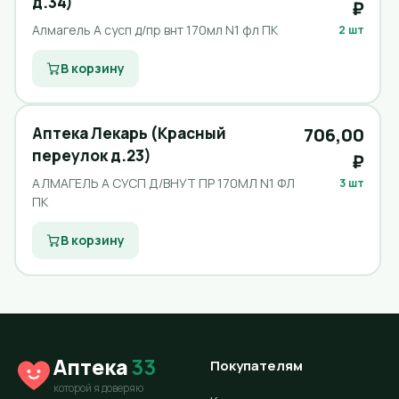
д.34)
₽
Алмагель А сусп д/пр внт 170мл N1 фл ПК
2 шт
В корзину
Аптека Лекарь (Красный
706,00
переулок д.23)
₽
АЛМАГЕЛЬ А СУСП Д/ВНУТ ПР 170МЛ N1 ФЛ
3 шт
ПК
В корзину
Аптека
33
Покупателям
которой я доверяю