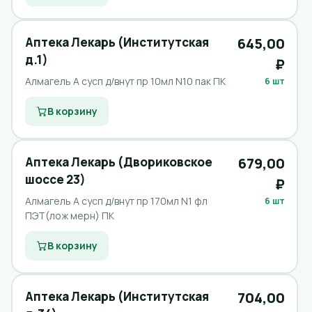
Аптека Лекарь (Институтская
645,00
д.1)
₽
Алмагель А сусп д/внут пр 10мл N10 пак ПК
6 шт
В корзину
Аптека Лекарь (Двориковское
679,00
шоссе 23)
₽
Алмагель А сусп д/внут пр 170мл N1 фл
6 шт
ПЭТ(лож мерн) ПК
В корзину
Аптека Лекарь (Институтская
704,00