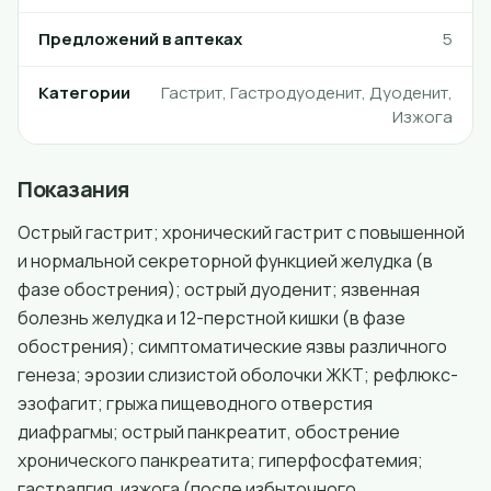
Предложений в аптеках
5
Категории
Гастрит, Гастродуоденит, Дуоденит,
Изжога
Показания
Острый гастрит; хронический гастрит с повышенной
и нормальной секреторной функцией желудка (в
фазе обострения); острый дуоденит; язвенная
болезнь желудка и 12-перстной кишки (в фазе
обострения); симптоматические язвы различного
генеза; эрозии слизистой оболочки ЖКТ; рефлюкс-
эзофагит; грыжа пищеводного отверстия
диафрагмы; острый панкреатит, обострение
хронического панкреатита; гиперфосфатемия;
гастралгия, изжога (после избыточного