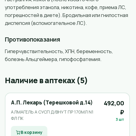
употребления этанола, никотина, кофе, приема ЛС,
погрешностей в диете). Бродильная или гнилостная
диспепсия (вспомогательное ЛС).
Противопоказания
Гиперчувствительность, ХПН, беременность,
болезнь Альцгеймера, гипофосфатемия.
Наличие в аптеках (5)
А.П. Лекарь (Терешковой д.14)
492,00
₽
АЛМАГЕЛЬ А СУСП Д/ВНУТ ПР 170МЛ N1
ФЛ ПК
3 шт
В корзину