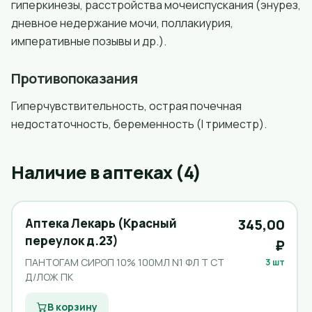
гиперкинезы, расстройства мочеиспускания (энурез,
дневное недержание мочи, поллакиурия,
императивные позывы и др.).
Противопоказания
Гиперчувствительность, острая почечная
недостаточность, беременность (I триместр).
Наличие в аптеках (4)
Аптека Лекарь (Красный
345,00
переулок д.23)
₽
ПАНТОГАМ СИРОП 10% 100МЛ N1 ФЛ Т СТ
3 шт
Д/ЛОЖ ПК
В корзину