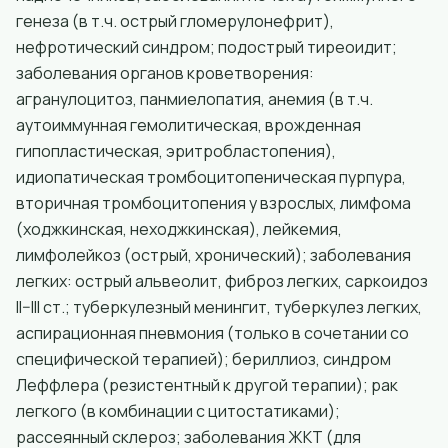
генеза (в т.ч. острый гломерулонефрит),
нефротический синдром; подострый тиреоидит;
заболевания органов кроветворения:
агранулоцитоз, панмиелопатия, анемия (в т.ч.
аутоиммунная гемолитическая, врожденная
гипопластическая, эритробластопения),
идиопатическая тромбоцитопеническая пурпура,
вторичная тромбоцитопения у взрослых, лимфома
(ходжкинская, неходжкинская), лейкемия,
лимфолейкоз (острый, хронический); заболевания
легких: острый альвеолит, фиброз легких, саркоидоз
II–III ст.; туберкулезный менингит, туберкулез легких,
аспирационная пневмония (только в сочетании со
специфической терапией); бериллиоз, синдром
Леффлера (резистентный к другой терапии); рак
легкого (в комбинации с цитостатиками);
рассеянный склероз; заболевания ЖКТ (для