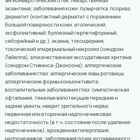
ангионевротический отек, лекарственная
экзантема; заболевания кожи: пузырчатка, псориаз,
дерматит (контактный дерматит с поражением
большой поверхности кожи, атопический,
эксфолиативный, буллезный герпетиформный,
себорейный и др.), экзема, токсидермия,
токсический эпидермальный некролиз (синдром
Лайелла), злокачественная экссудативная эритема
(синдром Стивенса-Джонсона); аллергические
заболевания глаз: аллергические язвы роговицы,
аллергические формы конъюнктивита;
воспалительные заболевания глаз: симпатическая
офтальмия, тяжелые вялотекущие передние и
задние увеиты, неврит зрительного нерва;
первичная или вторичная надпочечниковая
недостаточность (в т.ч. состояние после удаления
надпочечников); врожденная гиперплазия
надпочечников; заболевания почек аутоиммунного