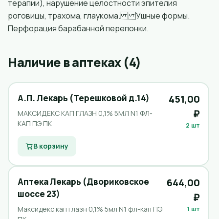
терапии), нарушение целостности эпителия
роговицы, трахома, глаукома. Ушные формы.
Перфорация барабанной перепонки.
Наличие в аптеках (4)
А.П. Лекарь (Терешковой д.14)
451,00
₽
МАКСИДЕКС КАП ГЛАЗН 0,1% 5МЛ N1 ФЛ-
КАП ПЭ ПК
2 шт
В корзину
Аптека Лекарь (Двориковское
644,00
шоссе 23)
₽
Максидекс кап глазн 0,1% 5мл N1 фл-кап ПЭ
1 шт