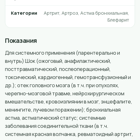
Категории
Артрит, Артроз, Астма бронхиальная,
Блефарит
Показания
Для системного применения (парентерально и
внутрь) Шок (ожоговый, анафилактический,
посттравматический, послеоперационный,
токсический, кардиогенный, гемотрансфузионный и
др.); отек головного мозга (в т.ч. при опухолях,
черепно-мозговой травме, нейрохирургическом
вмешательстве, кровоизлиянии в мозг, энцефалите,
менингите, лучевом поражении); бронхиальная
астма, астматический статус; системные
заболевания соединительной ткани (в т.ч.
системная красная волчанка, ревматоидный артрит,