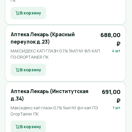
ПК
В корзину
Аптека Лекарь (Красный
688,00
переулок д.23)
₽
МАКСИДЕКС КАП ГЛАЗН 0,1% 5МЛ N1 ФЛ-КАП
4 шт
ПЭ DROPTAINER ПК
В корзину
Аптека Лекарь (Институтская
691,00
д.34)
₽
Максидекс кап глазн 0,1% 5мл N1 фл-кап ПЭ
1 шт
DropTainer ПК
В корзину