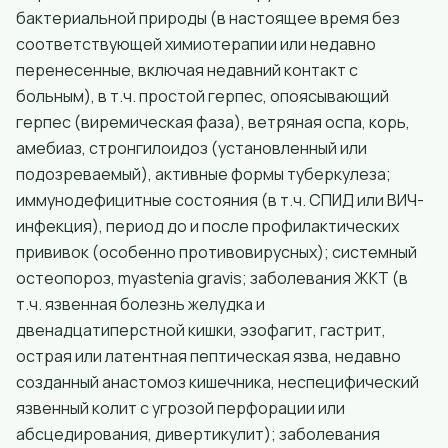
бактериальной природы (в настоящее время без
соответствующей химиотерапии или недавно
перенесенные, включая недавний контакт с
больным), в т.ч. простой герпес, опоясывающий
герпес (виремическая фаза), ветряная оспа, корь,
амебиаз, стронгилоидоз (установленный или
подозреваемый), активные формы туберкулеза;
иммунодефицитные состояния (в т.ч. СПИД или ВИЧ-
инфекция), период до и после профилактических
прививок (особенно противовирусных); системный
остеопороз, myastenia gravis; заболевания ЖКТ (в
т.ч. язвенная болезнь желудка и
двенадцатиперстной кишки, эзофагит, гастрит,
острая или латентная пептическая язва, недавно
созданный анастомоз кишечника, неспецифический
язвенный колит с угрозой перфорации или
абсцедирования, дивертикулит); заболевания