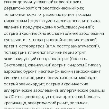
склеродермия, узелковый периартериит,
дерматомиозит); тиреотоксический криз;
печеночная кома; отравление прижигающими
жидкостями (с целью уменьшения воспалительных
явлений и предупреждения рубцовых сужений);
острые и хронические воспалительные заболевания
суставов, в т.ч. подагрический и псориатический
артрит, остеоартроз (в т.ч. посттравматический),
полиартрит, плечелопаточный периартрит,
анкилозирующий спондилоартрит (болезнь
Бехтерева), ювенильный артрит, синдром Стилла у
взрослых, бурсит, неспецифический тендосиновит,
синовит, эпикондилит; ревматическая лихорадка,
острый ревмокардит; острые и хронические
аллергические заболевания: аллергические реакции
на ЛС и пищевые продукты, сывороточная болезнь,
крапивница, аллергический ринит, поллиноз,