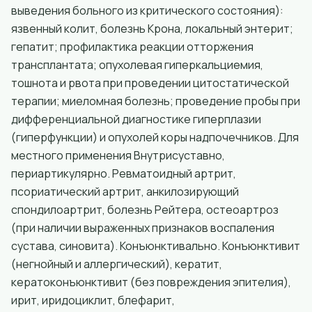
выведения больного из критического состояния):
язвенный колит, болезнь Крона, локальный энтерит;
гепатит; профилактика реакции отторжения
трансплантата; опухолевая гиперкальциемия,
тошнота и рвота при проведении цитостатической
терапии; миеломная болезнь; проведение пробы при
дифференциальной диагностике гиперплазии
(гиперфункции) и опухолей коры надпочечников. Для
местного применения Внутрисуставно,
периартикулярно. Ревматоидный артрит,
псориатический артрит, анкилозирующий
спондилоартрит, болезнь Рейтера, остеоартроз
(при наличии выраженных признаков воспаления
сустава, синовита). Конъюнктивально. Конъюнктивит
(негнойный и аллергический), кератит,
кератоконъюнктивит (без повреждения эпителия),
ирит, иридоциклит, блефарит,