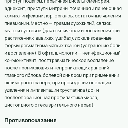
приступ подагры, первичная дисальгоменорея,
аднексит, приступы мигрени, почечная и печеночная
колика, инфекции лор-органов, остаточные явления
пневмонии. Местно — травмы сухожилий, связок,
мышц и суставов (для снятия боли и воспаления при
растяжениях, вывихах, ушибах), локализованные
формы ревматизма мягких тканей (устранение боли
и воспаления). В офтальмологии — неинфекционный
конъюнктивит, посттравматическое воспаление
после проникающих и непроникающих ранений
глазного яблока, болевой синдром при применении
эксимерного лазера, при проведении операции
удаления и имплантации хрусталика (до- и
послеоперационная профилактика миоза,
цистоидного отека зрительного нерва).
Противопоказания