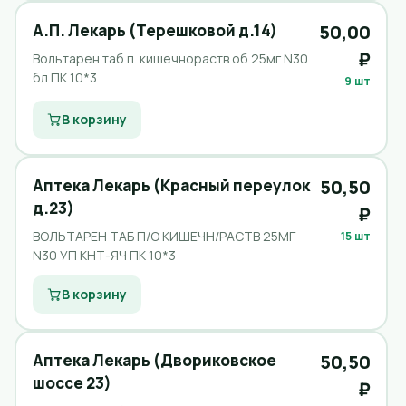
А.П. Лекарь (Терешковой д.14)
50,00
₽
Вольтарен таб п. кишечнораств об 25мг N30
бл ПК 10*3
9 шт
В корзину
Аптека Лекарь (Красный переулок
50,50
д.23)
₽
ВОЛЬТАРЕН ТАБ П/О КИШЕЧН/РАСТВ 25МГ
15 шт
N30 УП КНТ-ЯЧ ПК 10*3
В корзину
Аптека Лекарь (Двориковское
50,50
шоссе 23)
₽