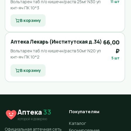
Вольтарен таб п/о кишечн/раств 25мг N30 уп
11 шт
кнт-яч ПК 10*3
В корзину
Аптека Лекарь (Институтская д.34)
66,00
₽
Вольтарен таб п/о кишечн/раств 50мг N20 уп
кнт-яч ПК 10*2
5 шт
В корзину
Аптека
33
Покупателям
которой я доверяю
Каталог
Официальная аптечная сеть
Бронирование