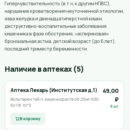
Гиперчувствительность (в т.ч. к другим НПВС),
нарушение кроветворения неуточненной этиологии,
язва желудка и двенадцатиперстной кишки,
деструктивно-воспалительные заболевания
кишечника в фазе обострения, «аспириновая»
бронхиальная астма, детский возраст (до 6 лет),
последний триместр беременности.
Наличие в аптеках (5)
Аптека Лекарь (Институтская д.1)
49,00
₽
Вольтарен таб п. кишечнораств об 25мг N30
бл ПК 10*3
8 шт
В корзину