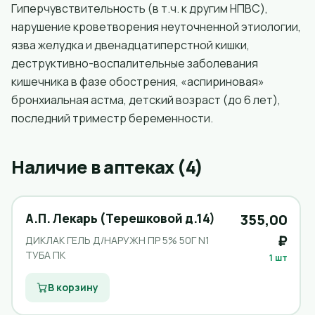
Гиперчувствительность (в т.ч. к другим НПВС),
нарушение кроветворения неуточненной этиологии,
язва желудка и двенадцатиперстной кишки,
деструктивно-воспалительные заболевания
кишечника в фазе обострения, «аспириновая»
бронхиальная астма, детский возраст (до 6 лет),
последний триместр беременности.
Наличие в аптеках (4)
А.П. Лекарь (Терешковой д.14)
355,00
₽
ДИКЛАК ГЕЛЬ Д/НАРУЖН ПР 5% 50Г N1
ТУБА ПК
1 шт
В корзину