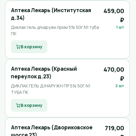
Аптека Лекарь (Институтская
459,00
д.34)
₽
Диклак гель д/наружн прим 5% 50г N1 туба
1 шт
ПК
В корзину
Аптека Лекарь (Красный
470,00
переулок д.23)
₽
ДИКЛАК ГЕЛЬ Д/НАРУЖН ПР 5% 50Г N1
2 шт
ТУБА ПК
В корзину
Аптека Лекарь (Двориковское
719,00
шоссе 23)