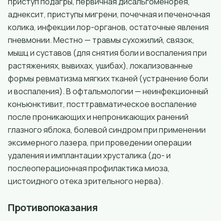
приступ подагры, первичная дисальгоменорея,
аднексит, приступы мигрени, почечная и печеночная
колика, инфекции лор-органов, остаточные явления
пневмонии. Местно — травмы сухожилий, связок,
мышц и суставов (для снятия боли и воспаления при
растяжениях, вывихах, ушибах), локализованные
формы ревматизма мягких тканей (устранение боли
и воспаления). В офтальмологии — неинфекционный
конъюнктивит, посттравматическое воспаление
после проникающих и непроникающих ранений
глазного яблока, болевой синдром при применении
эксимерного лазера, при проведении операции
удаления и имплантации хрусталика (до- и
послеоперационная профилактика миоза,
цистоидного отека зрительного нерва).
Противопоказания