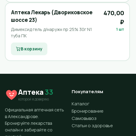
Аптека Лекарь (Двориковское
470,00
шоссе 23)
₽
Димексид гель д/наружн пр 25% 30г N1
1 шт
туба ПК
В корзину
Аптека
33
Покупателям
которой я доверяю
Каталог
Официальная аптечная сеть
Бронирование
в Александрове.
Самовывоз
Бронируйте лекарства
Статьи о здоровье
онлайн и забирайте со