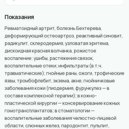
Показания
Ревматоидный артрит, болезнь Бехтерева,
деформирующий остеоартроз, реактивный синовит,
радикулит, склеродермия, узловатая эритема,
дискоидная красная волчанка, рожистое
воспаление; ушибы, растяжения связок,
воспалительные отеки; инфильтраты (в т.ч.
травматические); гнойные раны, ожоги, трофические
язвы, тромбофлебит, экзема, акне, гнойничковые
заболевания кожи (пиодермия, фурункулез — в
составе комплексной терапии); в кожно-
пластической хирургии — консервирование кожных
гомотрансплантатов; в стоматологии —
воспалительные заболевания челюстно-лицевой
области, слюнных желез, пародонтит, пульпит,