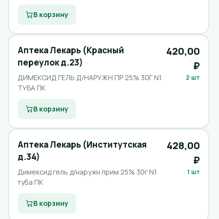
В корзину
Аптека Лекарь (Красный
420,00
переулок д.23)
₽
ДИМЕКСИД ГЕЛЬ Д/НАРУЖН ПР 25% 30Г N1
2 шт
ТУБА ПК
В корзину
Аптека Лекарь (Институтская
428,00
д.34)
₽
Димексид гель д/наружн прим 25% 30г N1
1 шт
туба ПК
В корзину