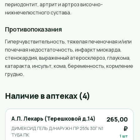
периодонтит, артрит и артроз височно-
нижнечелюстного сустава.
Противопоказания
Гиперчувствительность, тяжелая печеночная и/или
почечная недостаточность, инфаркт миокарда,
стенокардия, выраженный атеросклероз, глаукома,
катаракта, инсульт, кома, беременность, кормление
грудью.
Наличие в аптеках (4)
А.П. Лекарь (Терешковой д.14)
265,00
₽
ДИМЕКСИД ГЕЛЬ Д/НАРУЖН ПР 25% 30Г N1
ТУБА ПК
1 шт