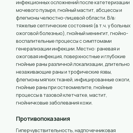
инфекционных осложнений после катетеризации
мочевого пузыря, гнойный мастит, абсцессы и
флегмоны челюстно-лицевой области. В/в:
тяжелые септические состояния (в т.ч. у больных
ожоговой болезнью), гнойный менингит, гнойно-
воспалительные процессы с симптомами
генерализации инфекции. Местно: раневая и
ожоговая инфекция, поверхностные и глубокие
гнойные раны различной локализации, длительно
незаживающие раны и трофические язвы,
флегмоны мягких тканей, инфицированные ожоги,
гнойные раны при остеомиелите, гнойные
процессы в тазовой клетчатке, мастит,
гнойничковые заболевания кожи.
Противопоказания
Гиперчувствительность, надпочечниковая