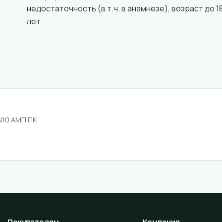
недостаточность (в т.ч. в анамнезе), возраст до 1
лет.
N10 АМП ПК
Покупателям
Компания