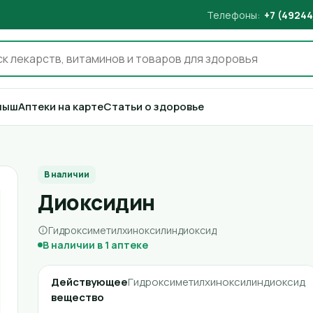
Телефоны:
+7 (49244
лыш
Аптеки на карте
Статьи о здоровье
В наличии
Диоксидин
Гидроксиметилхиноксилиндиоксид
В наличии в 1 аптеке
Действующее
Гидроксиметилхиноксилиндиоксид
вещество