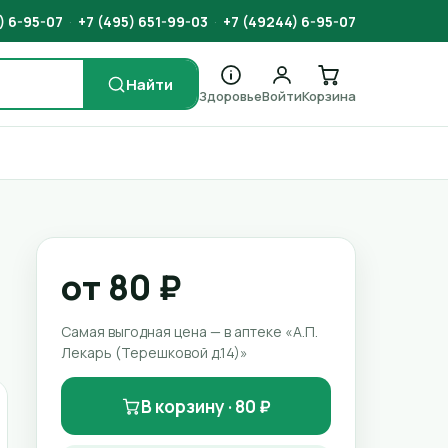
) 6-95-07
·
+7 (495) 651-99-03
·
+7 (49244) 6-95-07
Найти
Здоровье
Войти
Корзина
от 80 ₽
Самая выгодная цена — в аптеке «А.П.
Лекарь (Терешковой д.14)»
В корзину · 80 ₽