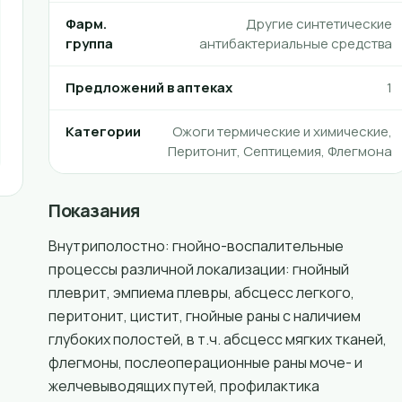
Фарм.
Другие синтетические
группа
антибактериальные средства
Предложений в аптеках
1
Категории
Ожоги термические и химические,
Перитонит, Септицемия, Флегмона
Показания
Внутриполостно: гнойно-воспалительные
процессы различной локализации: гнойный
плеврит, эмпиема плевры, абсцесс легкого,
перитонит, цистит, гнойные раны с наличием
глубоких полостей, в т.ч. абсцесс мягких тканей,
флегмоны, послеоперационные раны моче- и
желчевыводящих путей, профилактика