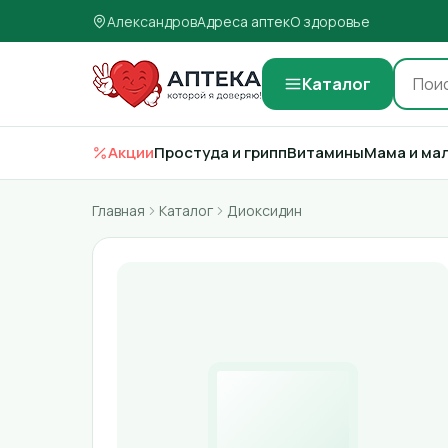
Александров
Адреса аптек
О здоровье
Каталог
Акции
Простуда и грипп
Витамины
Мама и ма
Главная
Каталог
Диоксидин