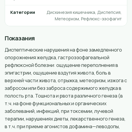
Категории
Дискинезия кишечника, Диспепсия,
Метеоризм, Рефлюкс-эзофагит
Показания
Диспептические нарушения на фоне замедленного
опорожнения желудка, гастроэзофагеальной
рефлюксной болезни: ощущение переполнения в
эпигастрии, ощущение вздутия живота, боль в
верхней части живота, отрыжка, метеоризм, изжога с
забросом или без заброса содержимого желудка в
полость рта. Тошнота и рвота различного генеза (в
т.ч. на фоне функциональных и органических
заболеваний, инфекций, при токсемии, лучевой
терапии, нарушениях диеты, лекарственного генеза,
в т.ч. при приеме агонистов дофамина—леводопы,