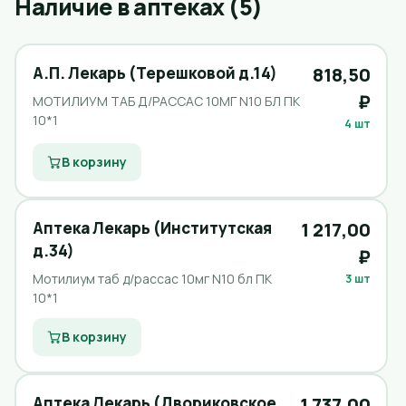
Наличие в аптеках (5)
А.П. Лекарь (Терешковой д.14)
818,50
₽
МОТИЛИУМ ТАБ Д/РАССАС 10МГ N10 БЛ ПК
10*1
4 шт
В корзину
Аптека Лекарь (Институтская
1 217,00
д.34)
₽
Мотилиум таб д/рассас 10мг N10 бл ПК
3 шт
10*1
В корзину
Аптека Лекарь (Двориковское
1 737,00