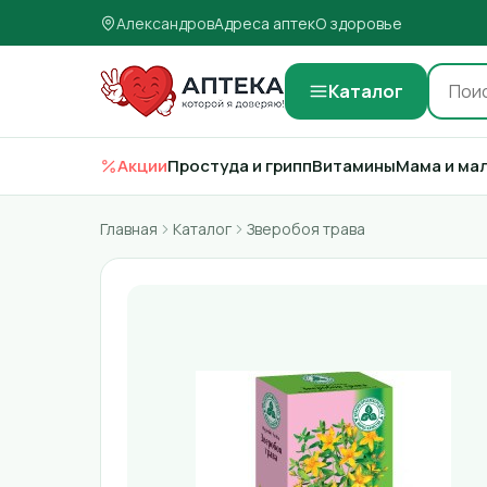
Александров
Адреса аптек
О здоровье
Каталог
Акции
Простуда и грипп
Витамины
Мама и ма
Главная
Каталог
Зверобоя трава