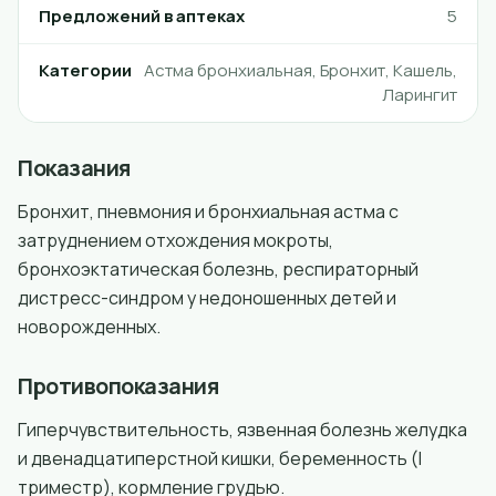
Предложений в аптеках
5
Категории
Астма бронхиальная, Бронхит, Кашель,
Ларингит
Показания
Бронхит, пневмония и бронхиальная астма с
затруднением отхождения мокроты,
бронхоэктатическая болезнь, респираторный
дистресс-синдром у недоношенных детей и
новорожденных.
Противопоказания
Гиперчувствительность, язвенная болезнь желудка
и двенадцатиперстной кишки, беременность (I
триместр), кормление грудью.