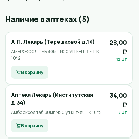
Наличие в аптеках (5)
А.П. Лекарь (Терешковой д.14)
28,00
₽
АМБРОКСОЛ ТАБ 30МГ N20 УП КНТ-ЯЧ ПК
10*2
12 шт
В корзину
Аптека Лекарь (Институтская
34,00
д.34)
₽
Амброксол таб 30мг N20 уп кнт-яч ПК 10*2
5 шт
В корзину