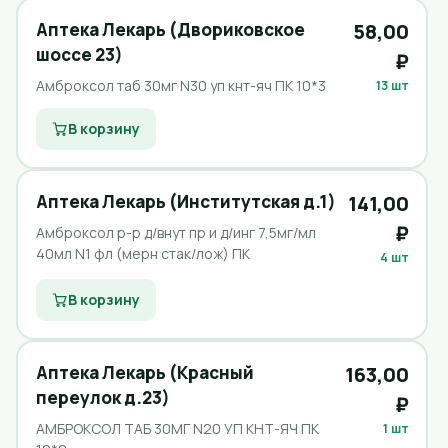
Аптека Лекарь (Двориковское
58,00
шоссе 23)
₽
Амброксол таб 30мг N30 уп кнт-яч ПК 10*3
13 шт
В корзину
Аптека Лекарь (Институтская д.1)
141,00
₽
Амброксол р-р д/внут пр и д/инг 7,5мг/мл
40мл N1 фл (мерн стак/лож) ПК
4 шт
В корзину
Аптека Лекарь (Красный
163,00
переулок д.23)
₽
АМБРОКСОЛ ТАБ 30МГ N20 УП КНТ-ЯЧ ПК
1 шт