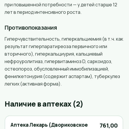
при повышенной потребности — у детей старше 12
лет в период интенсивного роста.
Противопоказания
Гиперчувствительность, гиперкальциемия (в т.ч. как
результат гиперпаратиреоза первичного или
вторичного), гиперкальциурия, кальциевый
нефроуролитиаз, гипервитаминоз D, саркоидоз,
остеопороз, обусловленный иммобилизацией,
фенилкетонурия (содержит аспартам), туберкулез
легких (активная форма).
Наличие в аптеках (2)
Аптека Лекарь (Двориковское
761,00