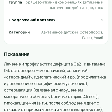
группа
хрящевой ткани в комбинациях. Витамины и
витаминоподобные средства
Предложений в аптеках
2
Категории
Авитаминоз детский, Остеопороз,
Рахит, Ушиб
Показания
Лечение и профилактика дефицита Ca2+ и витамина
D3: остеопороз — менопаузный, сенильный,
«стероидный», идиопатический и др. (профилактика
и дополнение к специфическому лечению),
остеомаляция (связанная с нарушением
минерального обмена у больных старше 45 лет);
гипокальциемия (в т.ч. после соблюдения диет с
отказом от приема молока и молочных продуктов);