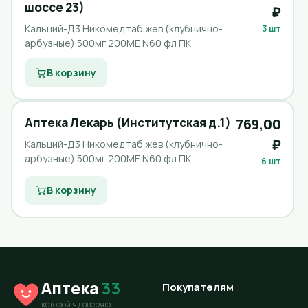
шоссе 23)
₽
Кальций-Д3 Никомед таб жев (клубнично-
3 шт
арбузные) 500мг 200МЕ N60 фл ПК
В корзину
Аптека Лекарь (Институтская д.1)
769,00
₽
Кальций-Д3 Никомед таб жев (клубнично-
арбузные) 500мг 200МЕ N60 фл ПК
6 шт
В корзину
Аптека
33
Покупателям
которой я доверяю