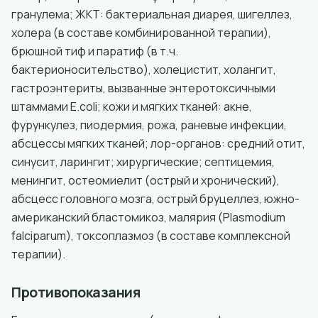
гранулема; ЖКТ: бактериальная диарея, шигеллез,
холера (в составе комбинированной терапии),
брюшной тиф и паратиф (в т.ч.
бактерионосительство), холецистит, холангит,
гастроэнтериты, вызванные энтеротоксичными
штаммами E.coli; кожи и мягких тканей: акне,
фурункулез, пиодермия, рожа, раневые инфекции,
абсцессы мягких тканей; лор-органов: средний отит,
синусит, ларингит; хирургические; септицемия,
менингит, остеомиелит (острый и хронический),
абсцесс головного мозга, острый бруцеллез, южно-
американский бластомикоз, малярия (Plasmodium
falciparum), токсоплазмоз (в составе комплексной
терапии).
Противопоказания