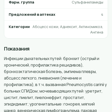
Фарм. группа
Сульфаниламиды
Предложений в аптеках
4
Категории
Абсцесс кожи, Аднексит, Актиномикоз,
Ангина
Показания
Инфекции дыхательных путей: бронхит (острый и
хронический, профилактика рецидивов),
бронхоэктатическая болезнь, эмпиема плевры,
абсцесс легкого, пневмония (лечение и
профилактика), в т.ч. вызванная Pneumocystis carinii у
больных СПИДом; мочевыводящих путей: уретрит,
цистит, пиелит, пиелонефрит, простатит,
эпидидимит; урогенитальные: гонорея, мягкий
шанкр, венерическая лимфогранулема, паховая