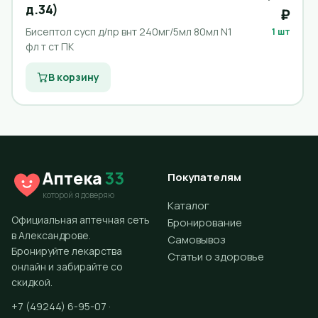
д.34)
₽
Бисептол сусп д/пр внт 240мг/5мл 80мл N1
1 шт
фл т ст ПК
В корзину
Аптека
33
Покупателям
которой я доверяю
Каталог
Официальная аптечная сеть
Бронирование
в Александрове.
Самовывоз
Бронируйте лекарства
Статьи о здоровье
онлайн и забирайте со
скидкой.
+7 (49244) 6-95-07 ·