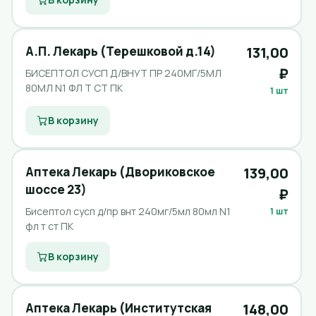
А.П. Лекарь (Терешковой д.14)
131,00
₽
БИСЕПТОЛ СУСП Д/ВНУТ ПР 240МГ/5МЛ
80МЛ N1 ФЛ Т СТ ПК
1 шт
В корзину
Аптека Лекарь (Двориковское
139,00
шоссе 23)
₽
Бисептол сусп д/пр внт 240мг/5мл 80мл N1
1 шт
фл т ст ПК
В корзину
Аптека Лекарь (Институтская
148,00