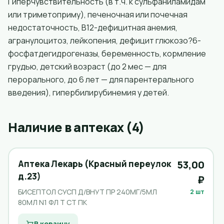
Гиперчувствительность (в т.ч. к сульфаниламидам
или триметоприму), печеночная или почечная
недостаточность, B12-дефицитная анемия,
агранулоцитоз, лейкопения, дефицит глюкозо?6-
фосфатдегидрогеназы, беременность, кормление
грудью, детский возраст (до 2 мес — для
перорального, до 6 лет — для парентерального
введения), гипербилирубинемия у детей.
Наличие в аптеках (4)
Аптека Лекарь (Красный переулок
53,00
д.23)
₽
БИСЕПТОЛ СУСП Д/ВНУТ ПР 240МГ/5МЛ
2 шт
80МЛ N1 ФЛ Т СТ ПК
В корзину