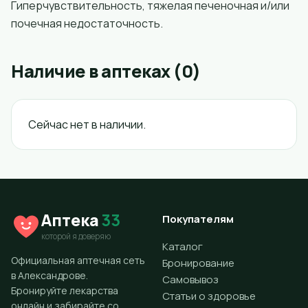
Гиперчувствительность, тяжелая печеночная и/или
почечная недостаточность.
Наличие в аптеках (0)
Сейчас нет в наличии.
Аптека
33
Покупателям
которой я доверяю
Каталог
Официальная аптечная сеть
Бронирование
в Александрове.
Самовывоз
Бронируйте лекарства
Статьи о здоровье
онлайн и забирайте со