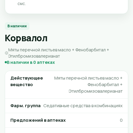
смс.
В наличии
Корвалол
Мяты перечной листьев масло + Фенобарбитал +
Этилбромизовалерианат
В наличии в 0 аптеках
Действующее
Мяты перечной листьев масло +
вещество
Фенобарбитал +
Этилбромизовалерианат
Фарм. группа
Седативные средства в комбинациях
Предложений в аптеках
0