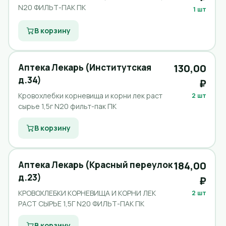
N20 ФИЛЬТ-ПАК ПК
1 шт
В корзину
Аптека Лекарь (Институтская
130,00
д.34)
₽
Кровохлебки корневища и корни лек раст
2 шт
сырье 1,5г N20 фильт-пак ПК
В корзину
Аптека Лекарь (Красный переулок
184,00
д.23)
₽
КРОВОХЛЕБКИ КОРНЕВИЩА И КОРНИ ЛЕК
2 шт
РАСТ СЫРЬЕ 1,5Г N20 ФИЛЬТ-ПАК ПК
В корзину