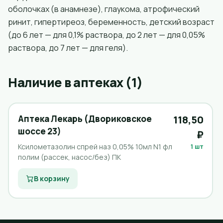
оболочках (в анамнезе), глаукома, атрофический
ринит, гипертиреоз, беременность, детский возраст
(до 6 лет — для 0,1% раствора, до 2 лет — для 0,05%
раствора, до 7 лет — для геля).
Наличие в аптеках (1)
Аптека Лекарь (Двориковское
118,50
шоссе 23)
₽
Ксилометазолин спрей наз 0,05% 10мл N1 фл
1 шт
полим (рассек, насос/без) ПК
В корзину