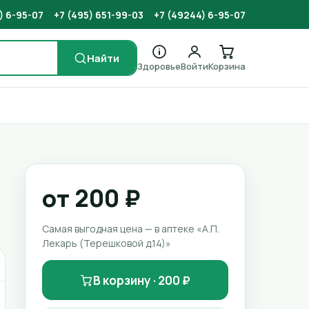
) 6-95-07
·
+7 (495) 651-99-03
·
+7 (49244) 6-95-07
Найти
Здоровье
Войти
Корзина
от 200 ₽
Самая выгодная цена — в аптеке «А.П.
Лекарь (Терешковой д.14)»
В корзину · 200 ₽