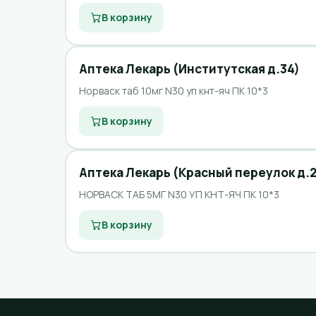
В корзину
Аптека Лекарь (Институтская д.34)
Норваск таб 10мг N30 уп кнт-яч ПК 10*3
В корзину
Аптека Лекарь (Красный переулок д.2
НОРВАСК ТАБ 5МГ N30 УП КНТ-ЯЧ ПК 10*3
В корзину