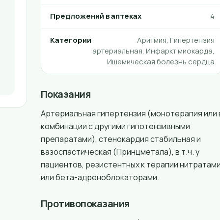
Предложений в аптеках
4
Категории
Аритмия, Гипертензия
артериальная, Инфаркт миокарда,
Ишемическая болезнь сердца
Показания
Артериальная гипертензия (монотерапия или 
комбинации с другими гипотензивными
препаратами), стенокардия стабильная и
вазоспастическая (Принцметала), в т.ч. у
пациентов, резистентных к терапии нитратам
или бета-адреноблокаторами.
Противопоказания