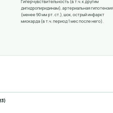
Гиперчувствительность (в т.ч. к другим
дигидропиридинам), артериальная гипотензи
(менее 90 мм рт. ст.), шок, острый инфаркт
миокарда (в т.ч. период 1 мес после него).
23)