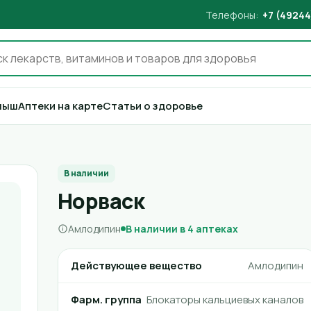
Телефоны:
+7 (49244
лыш
Аптеки на карте
Статьи о здоровье
В наличии
Норваск
Амлодипин
В наличии в 4 аптеках
Действующее вещество
Амлодипин
Фарм. группа
Блокаторы кальциевых каналов