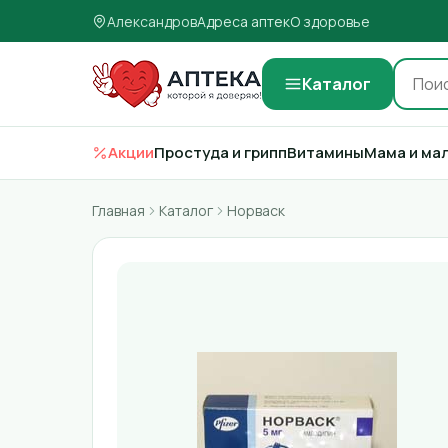
Александров
Адреса аптек
О здоровье
Каталог
Акции
Простуда и грипп
Витамины
Мама и ма
Главная
Каталог
Норваск