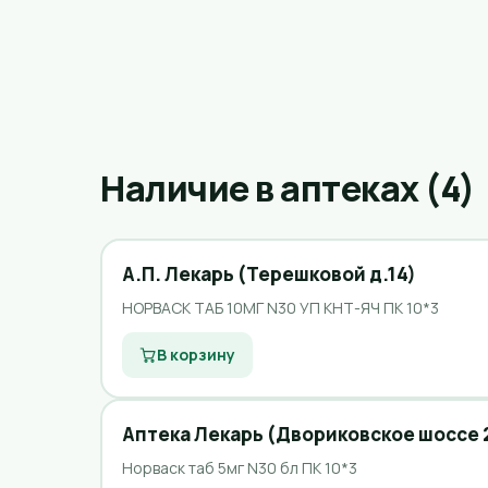
Наличие в аптеках (4)
А.П. Лекарь (Терешковой д.14)
НОРВАСК ТАБ 10МГ N30 УП КНТ-ЯЧ ПК 10*3
В корзину
Аптека Лекарь (Двориковское шоссе 
Норваск таб 5мг N30 бл ПК 10*3