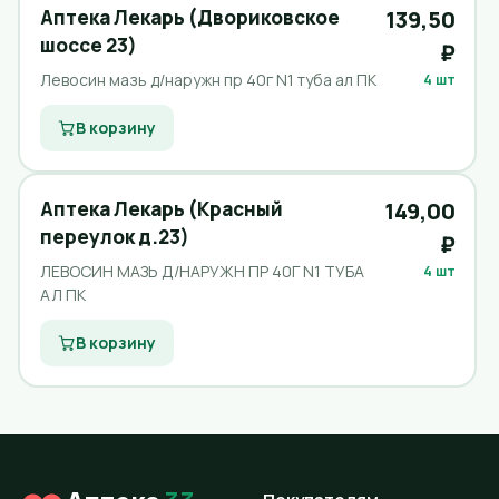
Аптека Лекарь (Двориковское
139,50
шоссе 23)
₽
Левосин мазь д/наружн пр 40г N1 туба ал ПК
4 шт
В корзину
Аптека Лекарь (Красный
149,00
переулок д.23)
₽
ЛЕВОСИН МАЗЬ Д/НАРУЖН ПР 40Г N1 ТУБА
4 шт
АЛ ПК
В корзину