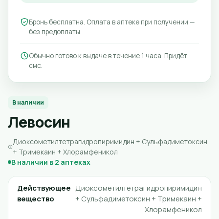
Бронь бесплатна. Оплата в аптеке при получении —
без предоплаты.
Обычно готово к выдаче в течение 1 часа. Придёт
смс.
В наличии
Левосин
Диоксометилтетрагидропиримидин + Сульфадиметоксин
+ Тримекаин + Хлорамфеникол
В наличии в 2 аптеках
Действующее
Диоксометилтетрагидропиримидин
вещество
+ Сульфадиметоксин + Тримекаин +
Хлорамфеникол