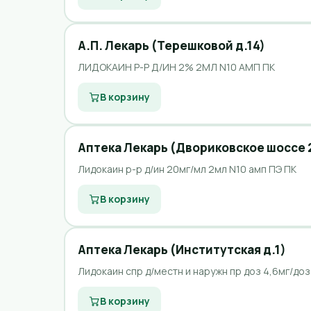
А.П. Лекарь (Терешковой д.14)
ЛИДОКАИН Р-Р Д/ИН 2% 2МЛ N10 АМП ПК
В корзину
Аптека Лекарь (Двориковское шоссе 
Лидокаин р-р д/ин 20мг/мл 2мл N10 амп ПЭ ПК
В корзину
Аптека Лекарь (Институтская д.1)
Лидокаин спр д/местн и наружн пр доз 4,6мг/доз
В корзину