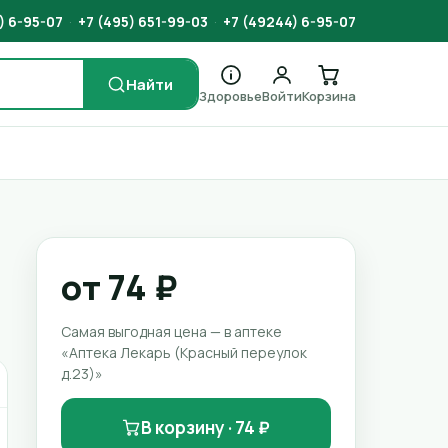
) 6-95-07
·
+7 (495) 651-99-03
·
+7 (49244) 6-95-07
Найти
Здоровье
Войти
Корзина
от 74 ₽
Самая выгодная цена — в аптеке
«Аптека Лекарь (Красный переулок
д.23)»
В корзину · 74 ₽