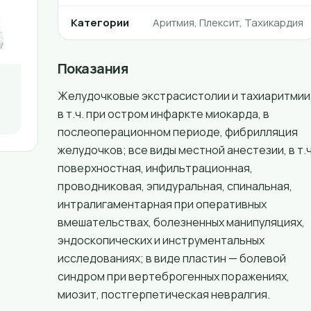
Категории
Аритмия, Плексит, Тахикардия
Показания
Желудочковые экстрасистолии и тахиаритмии
в т.ч. при остром инфаркте миокарда, в
послеоперационном периоде, фибрилляция
желудочков; все виды местной анестезии, в т.ч
поверхностная, инфильтрационная,
проводниковая, эпидуральная, спинальная,
интралигаментарная при оперативных
вмешательствах, болезненных манипуляциях,
эндоскопических и инструментальных
исследованиях; в виде пластин — болевой
синдром при вертеброгенных поражениях,
миозит, постгерпетическая невралгия.