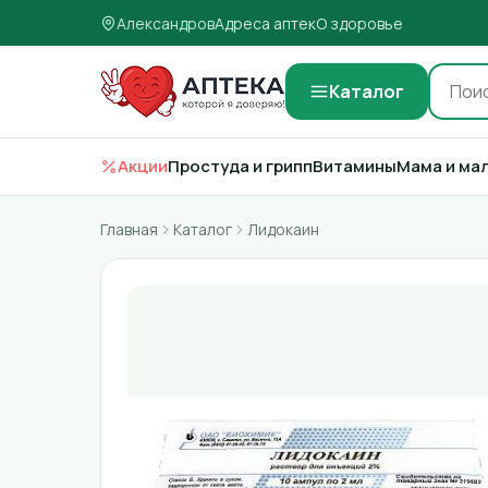
Александров
Адреса аптек
О здоровье
Каталог
Акции
Простуда и грипп
Витамины
Мама и ма
Главная
Каталог
Лидокаин