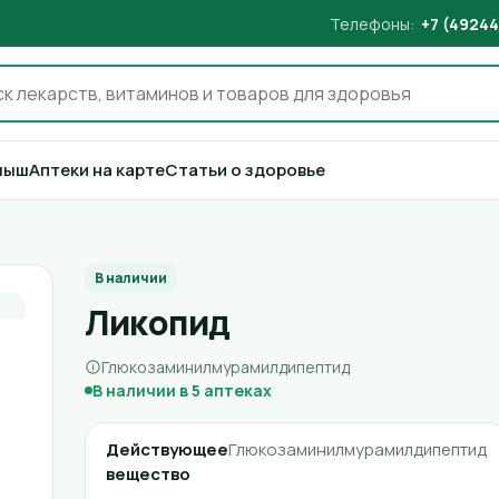
Телефоны:
+7 (49244
лыш
Аптеки на карте
Статьи о здоровье
В наличии
Ликопид
Глюкозаминилмурамилдипептид
В наличии в 5 аптеках
Действующее
Глюкозаминилмурамилдипептид
вещество