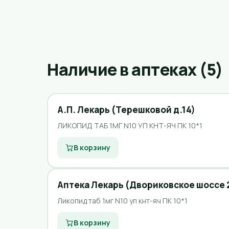
Наличие в аптеках (5)
А.П. Лекарь (Терешковой д.14)
ЛИКОПИД ТАБ 1МГ N10 УП КНТ-ЯЧ ПК 10*1
В корзину
Аптека Лекарь (Двориковское шоссе 
Ликопид таб 1мг N10 уп кнт-яч ПК 10*1
В корзину