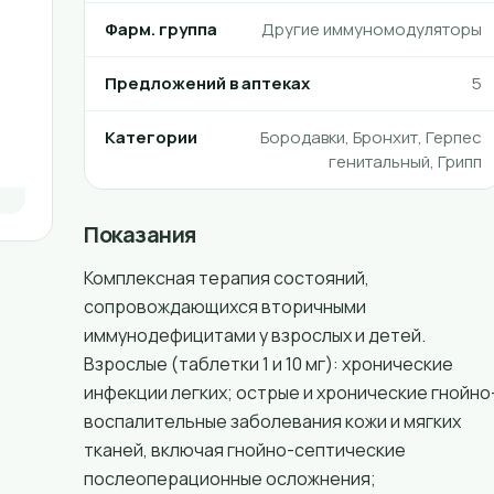
Фарм. группа
Другие иммуномодуляторы
Предложений в аптеках
5
Категории
Бородавки, Бронхит, Герпес
генитальный, Грипп
Показания
Комплексная терапия состояний,
сопровождающихся вторичными
иммунодефицитами у взрослых и детей.
Взрослые (таблетки 1 и 10 мг): хронические
инфекции легких; острые и хронические гнойно
воспалительные заболевания кожи и мягких
тканей, включая гнойно-септические
послеоперационные осложнения;