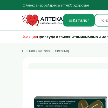
Александров
Адреса аптек
О здоровье
Каталог
Акции
Простуда и грипп
Витамины
Мама и ма
Главная
Каталог
Ликопид