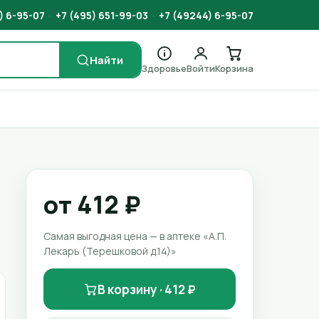
) 6-95-07
·
+7 (495) 651-99-03
·
+7 (49244) 6-95-07
Найти
Здоровье
Войти
Корзина
от 412 ₽
Самая выгодная цена — в аптеке «А.П.
Лекарь (Терешковой д.14)»
В корзину · 412 ₽