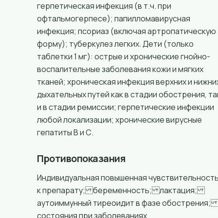
герпетическая инфекция (в т.ч. при
офтальмогерпесе); папилломавирусная
инфекция; псориаз (включая артропатическую
форму); туберкулез легких. Дети (только
таблетки 1 мг): острые и хронические гнойно-
воспалительные заболевания кожи и мягких
тканей; хроническая инфекция верхних и нижни
дыхательных путей как в стадии обострения, та
и в стадии ремиссии; герпетические инфекции
любой локализации; хронические вирусные
гепатиты В и С.
Противопоказания
Индивидуальная повышенная чувствительност
к препарату; беременность; лактация;
аутоиммунный тиреоидит в фазе обострения
состояния при заболеваниях,