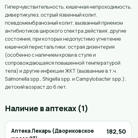
Гиперчувствительность, кишечная непроходимость,
дивертикулез, острый язвенный колит,
псевдомембранозный колит, вызванный приемом
антибиотиков широкого спектра действия; другие
состояния, при которых недопустимо угнетение
кишечной перистальтики; острая дизентерия
(особенно с наличием крови в стуле и
сопровождающаяся повышенной температурой
тела) и другие инфекции ЖКТ (вызванные в т.ч.
Salmonella spp., Shigella spp. и Campylobacter spp.);
детский возраст до 6 лет.
Наличие в аптеках (1)
Аптека Лекарь (Двориковское
182,50