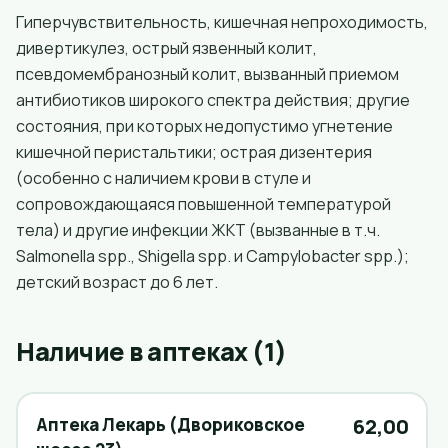
Гиперчувствительность, кишечная непроходимость,
дивертикулез, острый язвенный колит,
псевдомембранозный колит, вызванный приемом
антибиотиков широкого спектра действия; другие
состояния, при которых недопустимо угнетение
кишечной перистальтики; острая дизентерия
(особенно с наличием крови в стуле и
сопровождающаяся повышенной температурой
тела) и другие инфекции ЖКТ (вызванные в т.ч.
Salmonella spp., Shigella spp. и Campylobacter spp.);
детский возраст до 6 лет.
Наличие в аптеках (1)
Аптека Лекарь (Двориковское
62,00