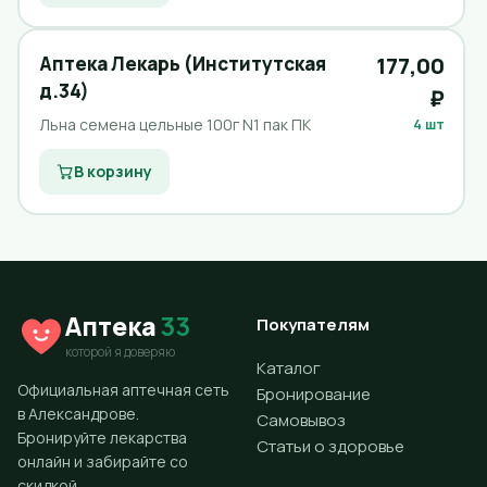
Аптека Лекарь (Институтская
177,00
д.34)
₽
Льна семена цельные 100г N1 пак ПК
4 шт
В корзину
Аптека
33
Покупателям
которой я доверяю
Каталог
Официальная аптечная сеть
Бронирование
в Александрове.
Самовывоз
Бронируйте лекарства
Статьи о здоровье
онлайн и забирайте со
скидкой.