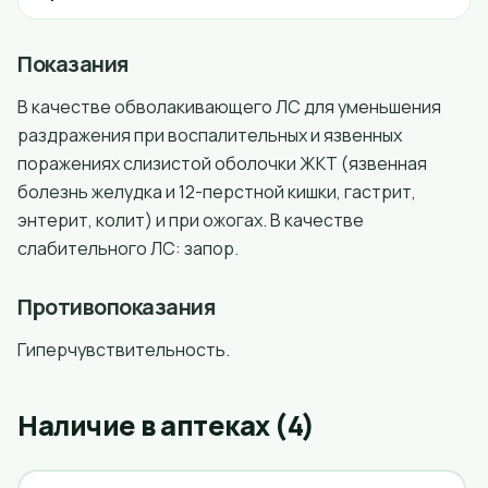
Показания
В качестве обволакивающего ЛС для уменьшения
раздражения при воспалительных и язвенных
поражениях слизистой оболочки ЖКТ (язвенная
болезнь желудка и 12-перстной кишки, гастрит,
энтерит, колит) и при ожогах. В качестве
слабительного ЛС: запор.
Противопоказания
Гиперчувствительность.
Наличие в аптеках (4)