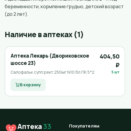
беременности, кормление грудью, детский возраст
(до 2 лет).
Наличие в аптеках (1)
Аптека Лекарь (Двориковское
404,50
шоссе 23)
₽
Салофальк супп рект 250мг N10 бл ПК 5*2
5 шт
В корзину
Аптека
33
Покупателям