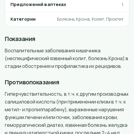
Предложений в аптеках
1
Категории
Болезнь Крона, Колит, Проктит
Показания
Воспалительные заболевания кишечника
(неспецифический язвенный колит, болезнь Крона) в
стадии обострения и профилактика их рецидивов.
Противопоказания
Гиперчувствительность, в т.ч. к другим производным
салициловой кислоты (при применении клизм в т.ч. к
метил- и пропилпарабену), выраженные нарушения
функции печени и/или почек, заболевания крови,
геморрагический диатез, язвенная болезнь желудка
и двенадцатиперстной кишки, последние 2–4 нед