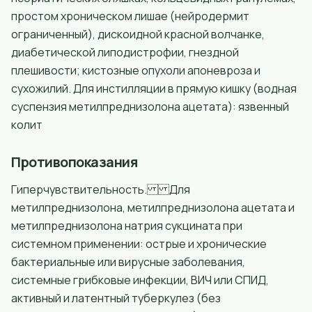
простом хроническом лишае (нейродермит
ограниченный), дискоидной красной волчанке,
диабетической липодистрофии, гнездной
плешивости; кистозные опухоли апоневроза и
сухожилий. Для инстилляции в прямую кишку (водная
суспензия метилпреднизолона ацетата): язвенный
колит
Противопоказания
Гиперчувствительность. Для
метилпреднизолона, метилпреднизолона ацетата и
метилпреднизолона натрия сукцината при
системном применении: острые и хронические
бактериальные или вирусные заболевания,
системные грибковые инфекции, ВИЧ или СПИД,
активный и латентный туберкулез (без