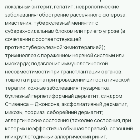
локальный энтерит, гепатит; неврологические
заболевания: обострение рассеянного склероза;
миастения; туберкулезный менингит с
субарахноидальным блоком или при его угрозе (в
сочетании с соответствующей
противотуберкулезной химиотерапией);
трихинеллез с поражением нервной системы или
миокарда; подавление иммунологической
несовместимости при трансплантации органов;
тошнота и рвота при проведении цитостатической
терапии; кожные заболевания: пузырчатка,
буллезный герпетиформный дерматит, синдром
Стивенса — Джонсона, эксфолиативный дерматит,
микозы, псориаз, себорейный дерматит;
аллергические состояния (тяжелые состояния, при
которых неэффективна обычная терапия): сезонный
или круглогодичный аллергический ринит,