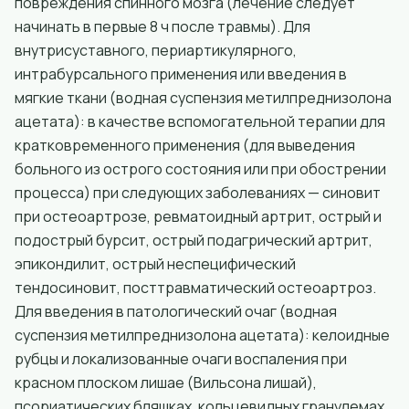
повреждения спинного мозга (лечение следует
начинать в первые 8 ч после травмы). Для
внутрисуставного, периартикулярного,
интрабурсального применения или введения в
мягкие ткани (водная суспензия метилпреднизолона
ацетата): в качестве вспомогательной терапии для
кратковременного применения (для выведения
больного из острого состояния или при обострении
процесса) при следующих заболеваниях — синовит
при остеоартрозе, ревматоидный артрит, острый и
подострый бурсит, острый подагрический артрит,
эпикондилит, острый неспецифический
тендосиновит, посттравматический остеоартроз.
Для введения в патологический очаг (водная
суспензия метилпреднизолона ацетата): келоидные
рубцы и локализованные очаги воспаления при
красном плоском лишае (Вильсона лишай),
псориатических бляшках, кольцевидных гранулемах,