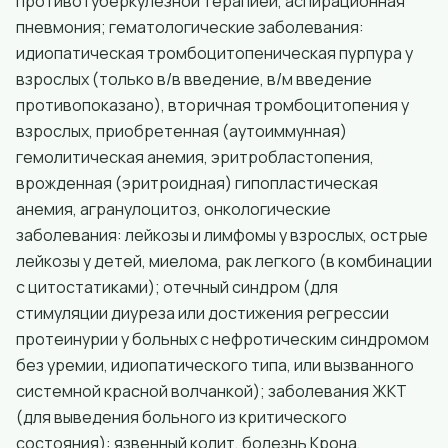
противотуберкулезной терапией, аспирационная
пневмония; гематологические заболевания:
идиопатическая тромбоцитопеническая пурпура у
взрослых (только в/в введение, в/м введение
противопоказано), вторичная тромбоцитопения у
взрослых, приобретенная (аутоиммунная)
гемолитическая анемия, эритробластопения,
врожденная (эритроидная) гипопластическая
анемия, агранулоцитоз, онкологические
заболевания: лейкозы и лимфомы у взрослых, острые
лейкозы у детей, миелома, рак легкого (в комбинации
с цитостатиками); отечный синдром (для
стимуляции диуреза или достижения регрессии
протеинурии у больных с нефротическим синдромом
без уремии, идиопатического типа, или вызванного
системной красной волчанкой); заболевания ЖКТ
(для выведения больного из критического
состояния): язвенный колит, болезнь Крона,