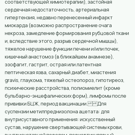
соответствующей химиотерапии), застойная
сердечная недостаточность, артериальная
гипертензия, недавно перенесенный инфаркт
миокарда (возможно распространение очага
некроза, замедление формирования рубцовой ткани
и, вследствие этого, разрыв сердечной мышцы),
тяжелое нарушение функции печени и/или почек,
кишечный анастомоз (в ближайшем анамнезе),
эзофагит, гастрит, острая или латентная
пептическая язва, сахарный диабет, миастения
gravis, глаукома, тяжелый остеопороз, гипотиреоз,
психические расстройства, полиомиелит (кроме
бульбарно-энцефалических форм), лимфомы после
прививки БЦЖ, период вакцинации. Для
суспензии метилпреднизолона ацетата: для
внутрисуставного применения: искусственный
сустав, нарушение свертывающей системы крови,