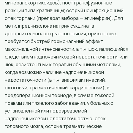
минералокортикоидов); посттрансфузионные
реакции типа крапивницы; острый неинфекционный
отек гортани (препарат выбора — эпинефрин). Для
метилпреднизолона натрия сукцината
дополнительно: острые состояния, при которых
требуется быстрый гормональный эффект
максимальной интенсивности, в т.ч. шок, являющийся
следствием надпочечниковой недостаточности, или
шок, резистентный к терапии обычными методами,
когда возможно наличие надпочечниковой
недостаточности (в т.ч. анафилактический,
ожоговый, травматический, кардиогенный); в
предоперационном периоде, в случае тяжелой
травмы или тяжелого заболевания, у больных с
установленной или подозреваемой
надпочечниковой недостаточностью; отек
головного мозга, острые травматические