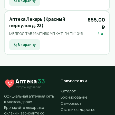
В корзину
Аптека Лекарь (Красный
655,00
переулок д.23)
₽
МЕДРОЛ ТАБ 16МГ N50 УП КНТ-ЯЧ ПК 10*5
4 шт
В корзину
Аптека
33
Покупателям
которой я доверяю
Каталог
Официальная аптечная сеть
Бронирование
в Александрове.
Самовывоз
Бронируйте лекарства
Статьи о здоровье
онлайн и забирайте со