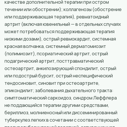
качестве дополнительной терапии при остром
течении или обострении); коллагенозы (обострение
или поддерживающая терапия), ревматоидный
артрит (включая ювенильный — в отдельных случаях
может потребоваться поддерживающая терапия
низкими дозами), острый ревмокардит, системная
красная волчанка, системный дерматомиозит
(полимиозит), псориатический артрит, острый
подагрический артрит, посттравматический
остеоартрит, анкилозирующий спондилит, острый
или подострый бурсит, острый неспецифический
тендосиновит, синовит при остеоартрите,
эпикондилит; заболевания дыхательного тракта:
симптоматический саркоидоз, синдром Леффлера
не поддающийся терапии другими средствами,
бериллиоз, молниеносный или диссеминированный
туберкулез легких в сочетании с соответствующей