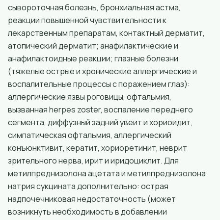
сывороточная болезнь, бронхиальная астма,
реакции повышенной чувствительности к
лекарственным препаратам, контактный дерматит,
атопический дерматит; анафилактические и
анафилактоидные реакции; глазные болезни
(тяжелые острые и хронические аллергические и
воспалительные процессы с поражением глаз):
аллергические язвы роговицы, офтальмия,
вызванная herpes zoster, воспаление переднего
сегмента, диффузный задний увеит и хориоидит,
симпатическая офтальмия, аллергический
конъюнктивит, кератит, хориоретинит, неврит
зрительного нерва, ирит и иридоциклит. Для
метилпреднизолона ацетата и метилпреднизолона
натрия сукцината дополнительно: острая
надпочечниковая недостаточность (может
возникнуть необходимость в добавлении