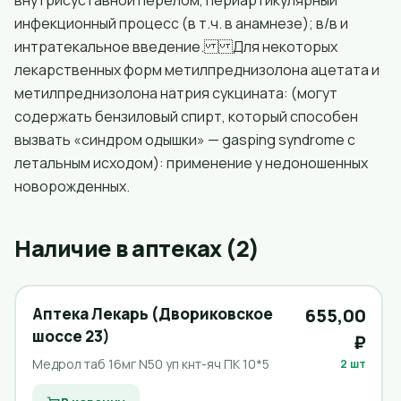
внутрисуставной перелом, периартикулярный
инфекционный процесс (в т.ч. в анамнезе); в/в и
интратекальное введение. Для некоторых
лекарственных форм метилпреднизолона ацетата и
метилпреднизолона натрия сукцината: (могут
содержать бензиловый спирт, который способен
вызвать «синдром одышки» — gasping syndrome с
летальным исходом): применение у недоношенных
новорожденных.
Наличие в аптеках (2)
Аптека Лекарь (Двориковское
655,00
шоссе 23)
₽
Медрол таб 16мг N50 уп кнт-яч ПК 10*5
2 шт