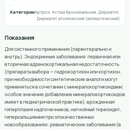
Категории
Артроз, Астма бронхиальная, Дерматит,
Дерматит атопический (аллергический)
Показания
Для системного применения (парентерально и
внутрь). Эндокринные заболевания: первичная или
вторичная адренокортикальная недостаточность
(препараты выбора — гидрокортизон или кортизон;
при необходимости синтетические аналоги могут
применяться в сочетании с минералокортикоидами;
особое значение добавление минералокортикоидов
имеет в педиатрической практике), врожденная
гиперплазия надпочечников, негнойный тиреоидит,
гиперкальциемия при злокачественных
новообразованиях; ревматические заболевания (в