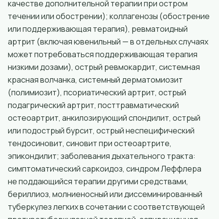
качестве дополнительной терапии при остром
течении или обострении); коллагенозы (обострение
или поддерживающая терапия), ревматоидный
артрит (включая ювенильный — в отдельных случаях
может потребоваться поддерживающая терапия
низкими дозами), острый ревмокардит, системная
красная волчанка, системный дерматомиозит
(полимиозит), псориатический артрит, острый
подагрический артрит, посттравматический
остеоартрит, анкилозирующий спондилит, острый
или подострый бурсит, острый неспецифический
тендосиновит, синовит при остеоартрите,
эпикондилит; заболевания дыхательного тракта:
симптоматический саркоидоз, синдром Леффлера
не поддающийся терапии другими средствами,
бериллиоз, молниеносный или диссеминированный
туберкулез легких в сочетании с соответствующей