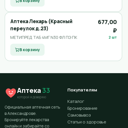
В корзину
Аптека Лекарь (Красный
677,00
переулок д.23)
₽
МЕТИПРЕД ТАБ 4МГ N30 ФЛ ПЭ ПК
2 шт
В корзину
Аптека
33
Покупателям
которой я доверяю
Каталог
Официальная аптечная сеть
Бронирование
в Александрове.
Самовывоз
Бронируйте лекарства
Статьи о здоровье
онлайн и забирайте со