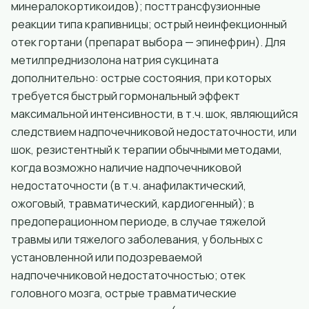
минералокортикоидов); посттрансфузионные
реакции типа крапивницы; острый неинфекционный
отек гортани (препарат выбора — эпинефрин). Для
метилпреднизолона натрия сукцината
дополнительно: острые состояния, при которых
требуется быстрый гормональный эффект
максимальной интенсивности, в т.ч. шок, являющийся
следствием надпочечниковой недостаточности, или
шок, резистентный к терапии обычными методами,
когда возможно наличие надпочечниковой
недостаточности (в т.ч. анафилактический,
ожоговый, травматический, кардиогенный); в
предоперационном периоде, в случае тяжелой
травмы или тяжелого заболевания, у больных с
установленной или подозреваемой
надпочечниковой недостаточностью; отек
головного мозга, острые травматические