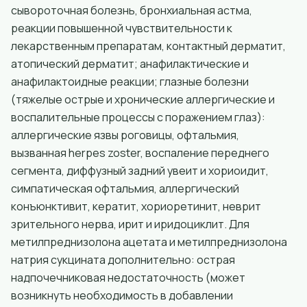
сывороточная болезнь, бронхиальная астма,
реакции повышенной чувствительности к
лекарственным препаратам, контактный дерматит,
атопический дерматит; анафилактические и
анафилактоидные реакции; глазные болезни
(тяжелые острые и хронические аллергические и
воспалительные процессы с поражением глаз):
аллергические язвы роговицы, офтальмия,
вызванная herpes zoster, воспаление переднего
сегмента, диффузный задний увеит и хориоидит,
симпатическая офтальмия, аллергический
конъюнктивит, кератит, хориоретинит, неврит
зрительного нерва, ирит и иридоциклит. Для
метилпреднизолона ацетата и метилпреднизолона
натрия сукцината дополнительно: острая
надпочечниковая недостаточность (может
возникнуть необходимость в добавлении