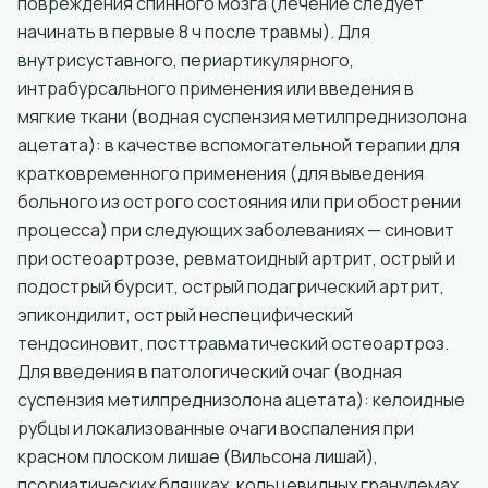
повреждения спинного мозга (лечение следует
начинать в первые 8 ч после травмы). Для
внутрисуставного, периартикулярного,
интрабурсального применения или введения в
мягкие ткани (водная суспензия метилпреднизолона
ацетата): в качестве вспомогательной терапии для
кратковременного применения (для выведения
больного из острого состояния или при обострении
процесса) при следующих заболеваниях — синовит
при остеоартрозе, ревматоидный артрит, острый и
подострый бурсит, острый подагрический артрит,
эпикондилит, острый неспецифический
тендосиновит, посттравматический остеоартроз.
Для введения в патологический очаг (водная
суспензия метилпреднизолона ацетата): келоидные
рубцы и локализованные очаги воспаления при
красном плоском лишае (Вильсона лишай),
псориатических бляшках, кольцевидных гранулемах,