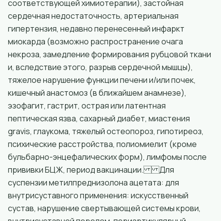
соответствующей химиотерапии), застойная
сердечная недостаточность, артериальная
гипертензия, недавно перенесенный инфаркт
миокарда (возможно распространение очага
некроза, замедление формирования рубцовой ткани
и, вследствие этого, разрыв сердечной мышцы),
тяжелое нарушение функции печени и/или почек,
кишечный анастомоз (в ближайшем анамнезе),
эзофагит, гастрит, острая или латентная
пептическая язва, сахарный диабет, миастения
gravis, глаукома, тяжелый остеопороз, гипотиреоз,
психические расстройства, полиомиелит (кроме
бульбарно-энцефалических форм), лимфомы после
прививки БЦЖ, период вакцинации. Для
суспензии метилпреднизолона ацетата: для
внутрисуставного применения: искусственный
сустав, нарушение свертывающей системы крови,