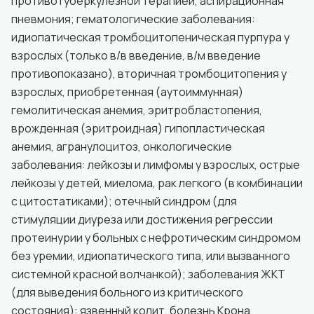
противотуберкулезной терапией, аспирационная
пневмония; гематологические заболевания:
идиопатическая тромбоцитопеническая пурпура у
взрослых (только в/в введение, в/м введение
противопоказано), вторичная тромбоцитопения у
взрослых, приобретенная (аутоиммунная)
гемолитическая анемия, эритробластопения,
врожденная (эритроидная) гипопластическая
анемия, агранулоцитоз, онкологические
заболевания: лейкозы и лимфомы у взрослых, острые
лейкозы у детей, миелома, рак легкого (в комбинации
с цитостатиками); отечный синдром (для
стимуляции диуреза или достижения регрессии
протеинурии у больных с нефротическим синдромом
без уремии, идиопатического типа, или вызванного
системной красной волчанкой); заболевания ЖКТ
(для выведения больного из критического
состояния): язвенный колит, болезнь Крона,