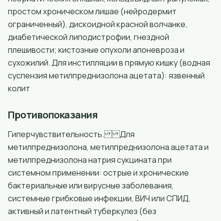
простом хроническом лишае (нейродермит
ограниченный), дискоидной красной волчанке,
диабетической липодистрофии, гнездной
плешивости; кистозные опухоли апоневроза и
сухожилий. Для инстилляции в прямую кишку (водная
суспензия метилпреднизолона ацетата): язвенный
колит
Противопоказания
Гиперчувствительность. Для
метилпреднизолона, метилпреднизолона ацетата и
метилпреднизолона натрия сукцината при
системном применении: острые и хронические
бактериальные или вирусные заболевания,
системные грибковые инфекции, ВИЧ или СПИД,
активный и латентный туберкулез (без