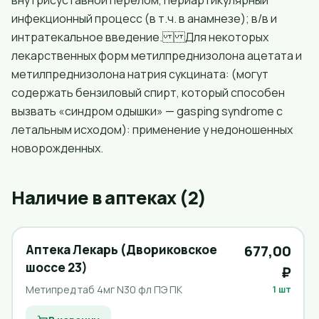
внутрисуставной перелом, периартикулярный
инфекционный процесс (в т.ч. в анамнезе); в/в и
интратекальное введение. Для некоторых
лекарственных форм метилпреднизолона ацетата и
метилпреднизолона натрия сукцината: (могут
содержать бензиловый спирт, который способен
вызвать «синдром одышки» — gasping syndrome с
летальным исходом): применение у недоношенных
новорожденных.
Наличие в аптеках (2)
Аптека Лекарь (Двориковское
677,00
шоссе 23)
₽
Метипред таб 4мг N30 фл ПЭ ПК
1 шт