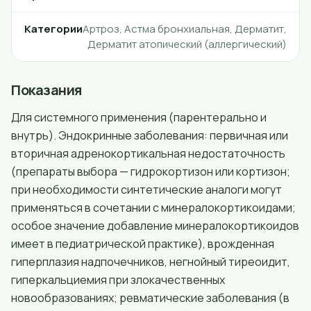
Категории
Артроз, Астма бронхиальная, Дерматит,
Дерматит атопический (аллергический)
Показания
Для системного применения (парентерально и
внутрь). Эндокринные заболевания: первичная или
вторичная адренокортикальная недостаточность
(препараты выбора — гидрокортизон или кортизон;
при необходимости синтетические аналоги могут
применяться в сочетании с минералокортикоидами;
особое значение добавление минералокортикоидов
имеет в педиатрической практике), врожденная
гиперплазия надпочечников, негнойный тиреоидит,
гиперкальциемия при злокачественных
новообразованиях; ревматические заболевания (в