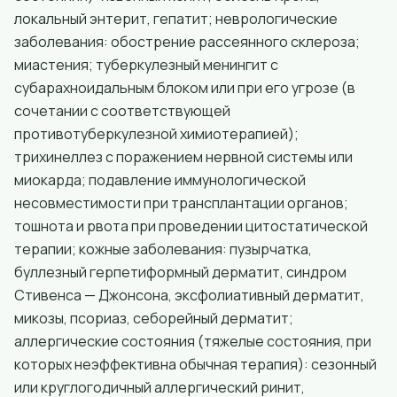
локальный энтерит, гепатит; неврологические
заболевания: обострение рассеянного склероза;
миастения; туберкулезный менингит с
субарахноидальным блоком или при его угрозе (в
сочетании с соответствующей
противотуберкулезной химиотерапией);
трихинеллез с поражением нервной системы или
миокарда; подавление иммунологической
несовместимости при трансплантации органов;
тошнота и рвота при проведении цитостатической
терапии; кожные заболевания: пузырчатка,
буллезный герпетиформный дерматит, синдром
Стивенса — Джонсона, эксфолиативный дерматит,
микозы, псориаз, себорейный дерматит;
аллергические состояния (тяжелые состояния, при
которых неэффективна обычная терапия): сезонный
или круглогодичный аллергический ринит,