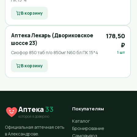
В корзину
Аптека Лекарь (Двориковское
178,50
шоссе 23)
₽
Сиофор 850 таб п/о 850мг N60 бл ПК 15*4
1 шт
В корзину
Аптека
33
Покупателям
которой я доверяю
Каталог
Официальная аптечная сеть
Бронирование
в Александрове.
Самовывоз