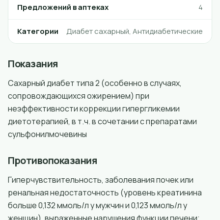
Предложений в аптеках
4
Категории
Диабет сахарный, Антидиабетические
Показания
Сахарный диабет типа 2 (особенно в случаях,
сопровождающихся ожирением) при
неэффективности коррекции гипергликемии
диетотерапией, в т.ч. в сочетании с препаратами
сульфонилмочевины
Противопоказания
Гиперчувствительность, заболевания почек или
ренальная недостаточность (уровень креатинина
больше 0,132 ммоль/л у мужчин и 0,123 ммоль/л у
женщин), выраженные нарушения функции печени;