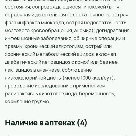
состояния, сопровождающиеся гипоксией (в т.ч.
сердечная и дыхательная недостаточность, острая
фаза инфаркта миокарда, острая недостаточность
мозгового кровообращения, анемия); дегидратация,
инфекционные заболевания, обширные операции и
травмы, хронический алкоголизм, острый или
хронический метаболический ацидоз, включая
диабетический кетоацидоз с комой или без нее,
лактацидоз в анамнезе, соблюдение
низкокалорийной диеты (менее 1000 ккал/сут),
проведение исследований с применением
радиоактивных изотопов йода, беременность,
кормление грудью.
Наличие в аптеках (4)