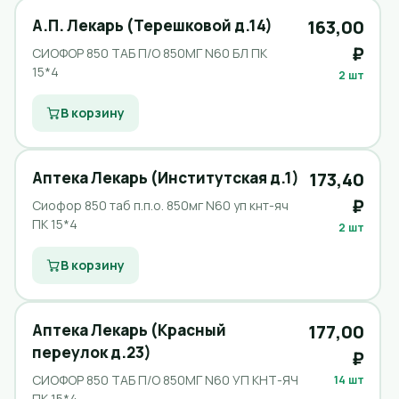
А.П. Лекарь (Терешковой д.14)
163,00
₽
СИОФОР 850 ТАБ П/О 850МГ N60 БЛ ПК
15*4
2 шт
В корзину
Аптека Лекарь (Институтская д.1)
173,40
₽
Сиофор 850 таб п.п.о. 850мг N60 уп кнт-яч
ПК 15*4
2 шт
В корзину
Аптека Лекарь (Красный
177,00
переулок д.23)
₽
СИОФОР 850 ТАБ П/О 850МГ N60 УП КНТ-ЯЧ
14 шт
ПК 15*4