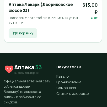
Аптека Лекарь (Двориковское
613,00
шоссе 23)
₽
Налгезин форте таб п.п.о. 550мг N10 уп кнт-
3 шт
яч ПК 10*1
В корзину
Аптека
33
Покупателям
которой я доверяю
Каталог
Официальная аптечная сеть
Бронирование
в Александрове.
Самовывоз
Бронируйте лекарства
Статьи о здоровье
онлайн и забирайте со
скидкой.