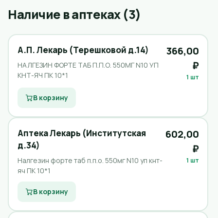
Наличие в аптеках (3)
А.П. Лекарь (Терешковой д.14)
366,00
₽
НАЛГЕЗИН ФОРТЕ ТАБ П.П.О. 550МГ N10 УП
КНТ-ЯЧ ПК 10*1
1 шт
В корзину
Аптека Лекарь (Институтская
602,00
д.34)
₽
Налгезин форте таб п.п.о. 550мг N10 уп кнт-
1 шт
яч ПК 10*1
В корзину