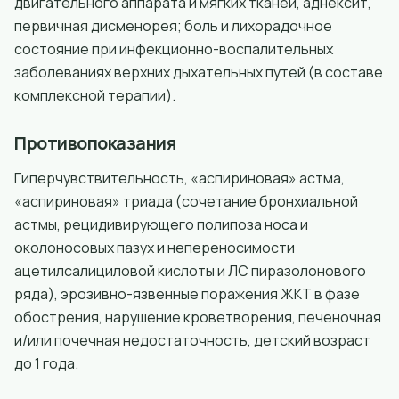
двигательного аппарата и мягких тканей, аднексит,
первичная дисменорея; боль и лихорадочное
состояние при инфекционно-воспалительных
заболеваниях верхних дыхательных путей (в составе
комплексной терапии).
Противопоказания
Гиперчувствительность, «аспириновая» астма,
«аспириновая» триада (сочетание бронхиальной
астмы, рецидивирующего полипоза носа и
околоносовых пазух и непереносимости
ацетилсалициловой кислоты и ЛС пиразолонового
ряда), эрозивно-язвенные поражения ЖКТ в фазе
обострения, нарушение кроветворения, печеночная
и/или почечная недостаточность, детский возраст
до 1 года.