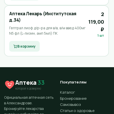
Аптека Лекарь (Институтская
2
д.34)
119,00
Гептрал лиоф д/р-ра для в/в, в/м введ 400мг
₽
N5 фл (L-лизин, амп 5мл) ПК
1 шт
В корзину
Аптека
33
Покупателям
которой я доверяю
Каталог
Официальная аптечная сеть
Бронирование
в Александрове.
Самовывоз
Бронируйте лекарства
Статьи о здоровье