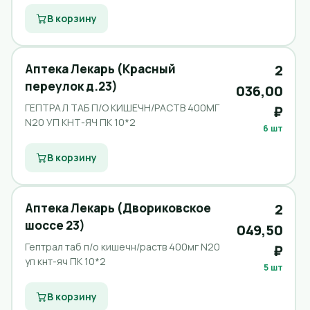
В корзину
Аптека Лекарь (Красный
2
переулок д.23)
036,00
ГЕПТРАЛ ТАБ П/О КИШЕЧН/РАСТВ 400МГ
₽
N20 УП КНТ-ЯЧ ПК 10*2
6 шт
В корзину
Аптека Лекарь (Двориковское
2
шоссе 23)
049,50
Гептрал таб п/о кишечн/раств 400мг N20
₽
уп кнт-яч ПК 10*2
5 шт
В корзину