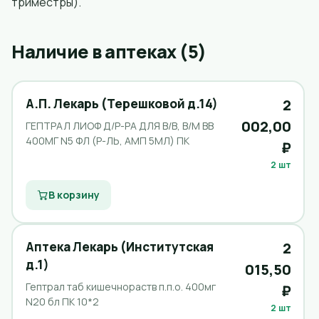
триместры).
Наличие в аптеках (5)
А.П. Лекарь (Терешковой д.14)
2
002,00
ГЕПТРАЛ ЛИОФ Д/Р-РА ДЛЯ В/В, В/М ВВ
400МГ N5 ФЛ (Р-ЛЬ, АМП 5МЛ) ПК
₽
2 шт
В корзину
Аптека Лекарь (Институтская
2
д.1)
015,50
Гептрал таб кишечнораств п.п.о. 400мг
₽
N20 бл ПК 10*2
2 шт