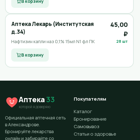
В корзину
Аптека Лекарь (Институтская
45,00
д.34)
₽
Нафтизин капли наз 0,1% 15мл N1 фл ПК
28 шт
В корзину
Аптека
33
Покупателям
которой я доверяю
Каталог
Официальная аптечная сеть
Бронирование
в Александрове.
Самовывоз
Бронируйте лекарства
Статьи о здоровье
онлайн и забирайте со