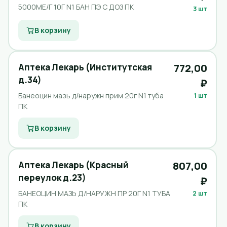
5000МЕ/Г 10Г N1 БАН ПЭ С ДОЗ ПК
3 шт
В корзину
Аптека Лекарь (Институтская
772,00
д.34)
₽
Банеоцин мазь д/наружн прим 20г N1 туба
1 шт
ПК
В корзину
Аптека Лекарь (Красный
807,00
переулок д.23)
₽
БАНЕОЦИН МАЗЬ Д/НАРУЖН ПР 20Г N1 ТУБА
2 шт
ПК
В корзину