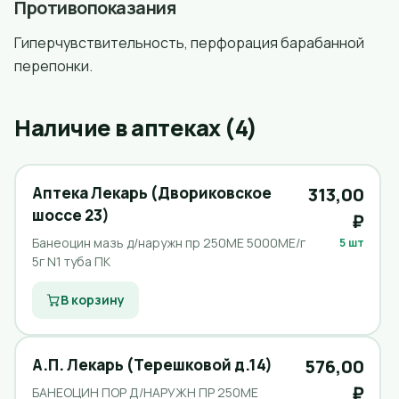
Противопоказания
Гиперчувствительность, перфорация барабанной
перепонки.
Наличие в аптеках (4)
Аптека Лекарь (Двориковское
313,00
шоссе 23)
₽
Банеоцин мазь д/наружн пр 250ME 5000МЕ/г
5 шт
5г N1 туба ПК
В корзину
А.П. Лекарь (Терешковой д.14)
576,00
₽
БАНЕОЦИН ПОР Д/НАРУЖН ПР 250ME