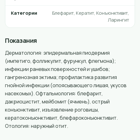
Категории
Блефарит, Кератит, Конъюнктивит,
Ларингит
Показания
Дерматология: эпидермальная пиодермия
(импетиго, фолликулит, фурункул, флегмона);
инфекции раневых поверхностей и ушибов;
гангренозная эктима; профилактика развития
гнойной инфекции (опоясывающего лишая, укусов
насекомых). Офтальмология: блефарит,
дакриоцистит, мейбомит (ячмень), острый
конъюнктивит, изъязвление роговицы,
кератоконъюнктивит, блефароконъюнктивит.
Отология: наружный отит.