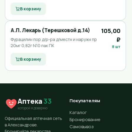
В корзину
А.П. Лекарь (Терешковой д.14)
105,00
₽
Фурацилин пор д/р-ра д/местн и наружн пр
20мг 0,82г N10 пак ПК
8 шт
В корзину
Аптека
33
Покупателям
которой я доверяю
Каталог
Официальная аптечная сеть
Бронирование
в Александрове.
Самовывоз
Бронируйте лекарства