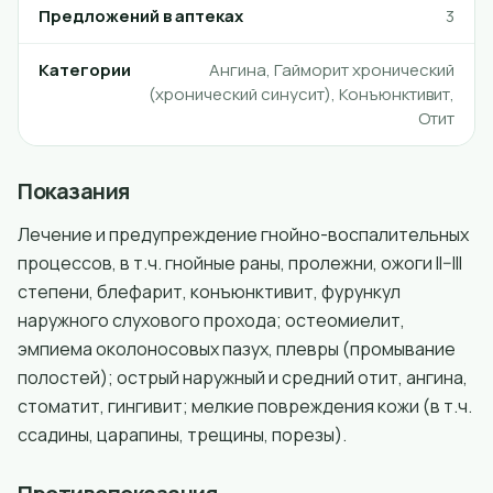
Предложений в аптеках
3
Категории
Ангина, Гайморит хронический
(хронический синусит), Конъюнктивит,
Отит
Показания
Лечение и предупреждение гнойно-воспалительных
процессов, в т.ч. гнойные раны, пролежни, ожоги II–III
степени, блефарит, конъюнктивит, фурункул
наружного слухового прохода; остеомиелит,
эмпиема околоносовых пазух, плевры (промывание
полостей); острый наружный и средний отит, ангина,
стоматит, гингивит; мелкие повреждения кожи (в т.ч.
ссадины, царапины, трещины, порезы).