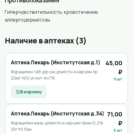
Противопоказания
Гиперчувствительность, кровотечение,
аллергодерматозы.
Наличие в аптеках (3)
Аптека Лекарь (Институтская д.1)
45,00
₽
Фурацилин таб д/р-ра д/местн и наружн пр
20мг N10 уп кнт-яч ПК
9 шт
В корзину
Аптека Лекарь (Институтская д.34)
71,00
₽
Фурацилин мазь д/местн и наружн прим 0,2%
25г N1 бан
6 шт