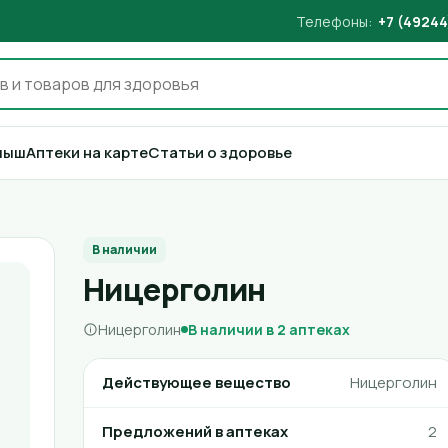
Телефоны:
+7 (49244
лыш
Аптеки на карте
Статьи о здоровье
В наличии
Ницерголин
Ницерголин
В наличии в 2 аптеках
Действующее вещество
Ницерголин
Предложений в аптеках
2