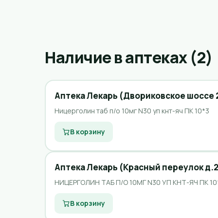
Наличие в аптеках (2)
Аптека Лекарь (Двориковское шоссе 
Ницерголин таб п/о 10мг N30 уп кнт-яч ПК 10*3
В корзину
Аптека Лекарь (Красный переулок д.2
НИЦЕРГОЛИН ТАБ П/О 10МГ N30 УП КНТ-ЯЧ ПК 10
В корзину