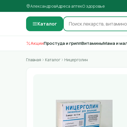
Александров
Адреса аптек
О здоровье
Каталог
Акции
Простуда и грипп
Витамины
Мама и ма
Главная
Каталог
Ницерголин