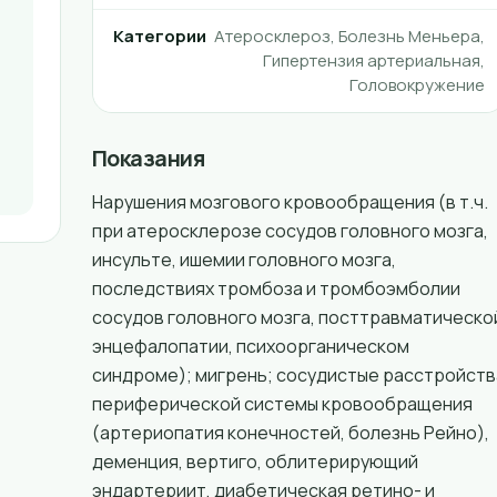
Категории
Атеросклероз, Болезнь Меньера,
Гипертензия артериальная,
Головокружение
Показания
Нарушения мозгового кровообращения (в т.ч.
при атеросклерозе сосудов головного мозга,
инсульте, ишемии головного мозга,
последствиях тромбоза и тромбоэмболии
сосудов головного мозга, посттравматическо
энцефалопатии, психоорганическом
синдроме); мигрень; сосудистые расстройств
периферической системы кровообращения
(артериопатия конечностей, болезнь Рейно),
деменция, вертиго, облитерирующий
эндартериит, диабетическая ретино- и