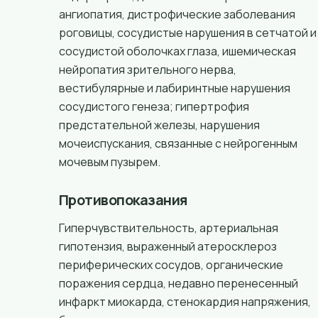
ангиопатия, дистрофические заболевания
роговицы, сосудистые нарушения в сетчатой и
сосудистой оболочках глаза, ишемическая
нейропатия зрительного нерва,
вестибулярные и лабиринтные нарушения
сосудистого генеза; гипертрофия
предстательной железы, нарушения
мочеиспускания, связанные с нейрогенным
мочевым пузырем.
Противопоказания
Гиперчувствительность, артериальная
гипотензия, выраженный атеросклероз
периферических сосудов, органические
поражения сердца, недавно перенесенный
инфаркт миокарда, стенокардия напряжения,