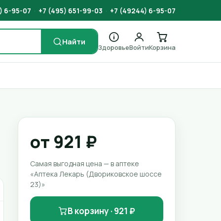
) 6-95-07
·
+7 (495) 651-99-03
·
+7 (49244) 6-95-07
Найти
Здоровье
Войти
Корзина
от 921 ₽
Самая выгодная цена — в аптеке
«Аптека Лекарь (Двориковское шоссе
23)»
В корзину · 921 ₽