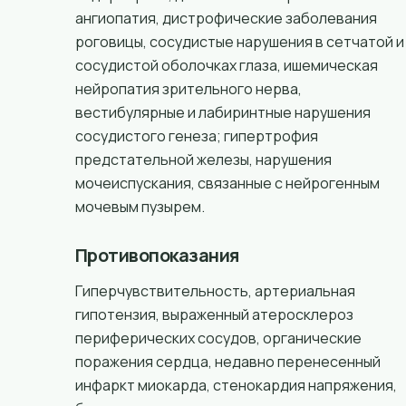
ангиопатия, дистрофические заболевания
роговицы, сосудистые нарушения в сетчатой и
сосудистой оболочках глаза, ишемическая
нейропатия зрительного нерва,
вестибулярные и лабиринтные нарушения
сосудистого генеза; гипертрофия
предстательной железы, нарушения
мочеиспускания, связанные с нейрогенным
мочевым пузырем.
Противопоказания
Гиперчувствительность, артериальная
гипотензия, выраженный атеросклероз
периферических сосудов, органические
поражения сердца, недавно перенесенный
инфаркт миокарда, стенокардия напряжения,