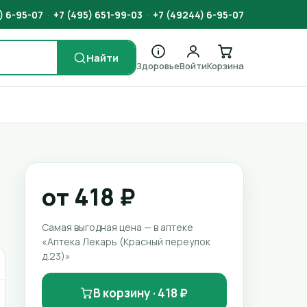
) 6-95-07
·
+7 (495) 651-99-03
·
+7 (49244) 6-95-07
Найти
Здоровье
Войти
Корзина
от 418 ₽
Самая выгодная цена — в аптеке
«Аптека Лекарь (Красный переулок
д.23)»
В корзину · 418 ₽