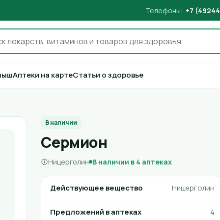
Телефоны:
+7 (49244
лыш
Аптеки на карте
Статьи о здоровье
В наличии
Сермион
Ницерголин
В наличии в 4 аптеках
Действующее вещество
Ницерголин
Предложений в аптеках
4