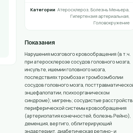
Категории
Атеросклероз, Болезнь Меньера,
Гипертензия артериальная,
Головокружение
Показания
Нарушения мозгового кровообращения (в т.ч.
при атеросклерозе сосудов головного мозга,
инсульте, ишемии головного мозга,
последствиях тромбоза и тромбоэмболии
сосудов головного мозга, посттравматическо
энцефалопатии, психоорганическом
синдроме); мигрень; сосудистые расстройств
периферической системы кровообращения
(артериопатия конечностей, болезнь Рейно),
деменция, вертиго, облитерирующий
эндартериит, диабетическая ретино- и