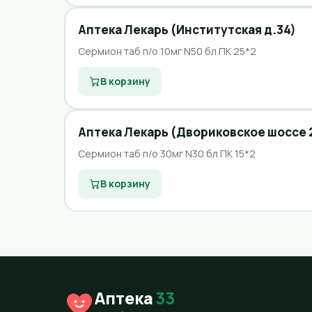
Аптека Лекарь (Институтская д.34)
Сермион таб п/о 10мг N50 бл ПК 25*2
В корзину
Аптека Лекарь (Двориковское шоссе 
Сермион таб п/о 30мг N30 бл ПК 15*2
В корзину
Аптека
33