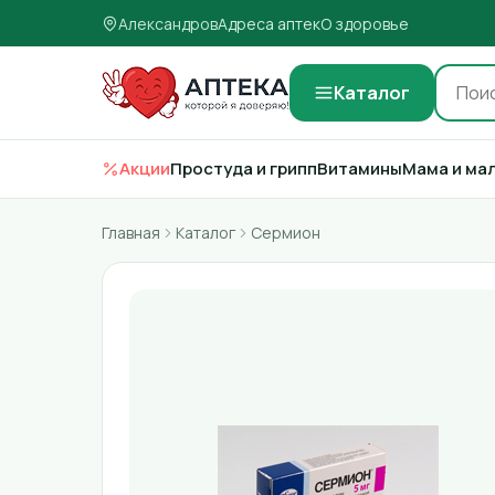
Александров
Адреса аптек
О здоровье
Каталог
Акции
Простуда и грипп
Витамины
Мама и ма
Главная
Каталог
Сермион