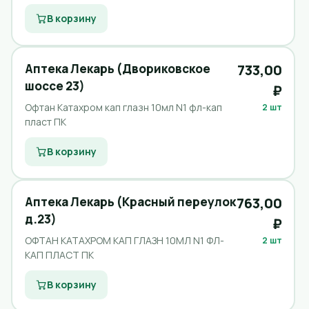
В корзину
Аптека Лекарь (Двориковское
733,00
шоссе 23)
₽
Офтан Катахром кап глазн 10мл N1 фл-кап
2 шт
пласт ПК
В корзину
Аптека Лекарь (Красный переулок
763,00
д.23)
₽
ОФТАН КАТАХРОМ КАП ГЛАЗН 10МЛ N1 ФЛ-
2 шт
КАП ПЛАСТ ПК
В корзину