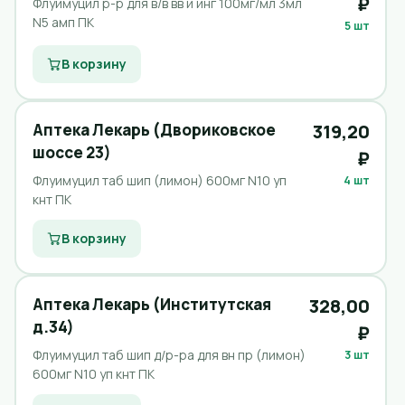
₽
Флуимуцил р-р для в/в вв и инг 100мг/мл 3мл
N5 амп ПК
5 шт
В корзину
Аптека Лекарь (Двориковское
319,20
шоссе 23)
₽
Флуимуцил таб шип (лимон) 600мг N10 уп
4 шт
кнт ПК
В корзину
Аптека Лекарь (Институтская
328,00
д.34)
₽
Флуимуцил таб шип д/р-ра для вн пр (лимон)
3 шт
600мг N10 уп кнт ПК