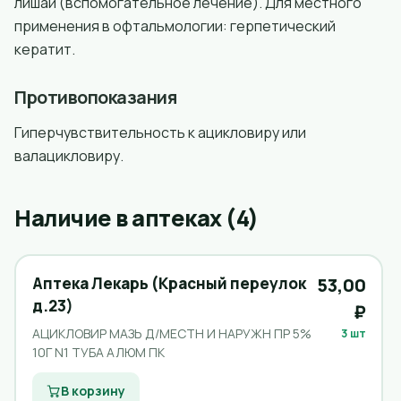
лишай (вспомогательное лечение). Для местного
применения в офтальмологии: герпетический
кератит.
Противопоказания
Гиперчувствительность к ацикловиру или
валацикловиру.
Наличие в аптеках (4)
Аптека Лекарь (Красный переулок
53,00
д.23)
₽
АЦИКЛОВИР МАЗЬ Д/МЕСТН И НАРУЖН ПР 5%
3 шт
10Г N1 ТУБА АЛЮМ ПК
В корзину