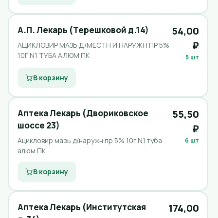
А.П. Лекарь (Терешковой д.14)
54,00
₽
АЦИКЛОВИР МАЗЬ Д/МЕСТН И НАРУЖН ПР 5%
10Г N1 ТУБА АЛЮМ ПК
5 шт
В корзину
Аптека Лекарь (Двориковское
55,50
шоссе 23)
₽
Ацикловир мазь д/наружн пр 5% 10г N1 туба
6 шт
алюм ПК
В корзину
Аптека Лекарь (Институтская
174,00