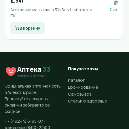
д.34)
₽
Ацикловир мазь глазн 3% 5г N1 туба алюм
2 шт
ПК
В корзину
Аптека
33
Покупателям
которой я доверяю
Каталог
Официальная аптечная сеть
Бронирование
в Александрове.
Самовывоз
Бронируйте лекарства
Статьи о здоровье
онлайн и забирайте со
скидкой.
+7 (49244) 6-95-07 ·
ежедневно 8:00–22:00