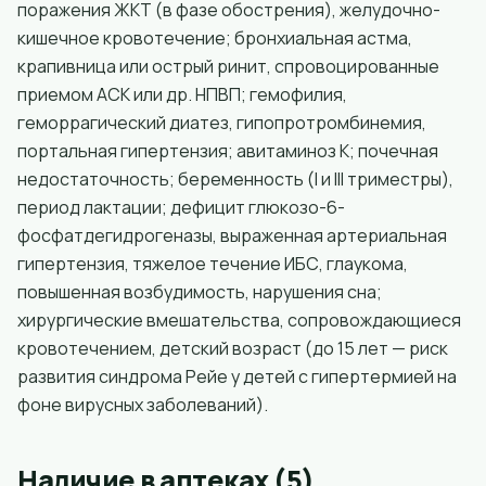
поражения ЖКТ (в фазе обострения), желудочно-
кишечное кровотечение; бронхиальная астма,
крапивница или острый ринит, спровоцированные
приемом АСК или др. НПВП; гемофилия,
геморрагический диатез, гипопротромбинемия,
портальная гипертензия; авитаминоз K; почечная
недостаточность; беременность (I и III триместры),
период лактации; дефицит глюкозо-6-
фосфатдегидрогеназы, выраженная артериальная
гипертензия, тяжелое течение ИБС, глаукома,
повышенная возбудимость, нарушения сна;
хирургические вмешательства, сопровождающиеся
кровотечением, детский возраст (до 15 лет — риск
развития синдрома Рейе у детей с гипертермией на
фоне вирусных заболеваний).
Наличие в аптеках (5)