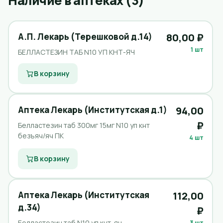
Наличие в аптеках (3)
А.П. Лекарь (Терешковой д.14)
80,00 ₽
1 шт
БЕЛЛАСТЕЗИН ТАБ N10 УП КНТ-ЯЧ
В корзину
Аптека Лекарь (Институтская д.1)
94,00
₽
Белластезин таб 300мг 15мг N10 уп кнт
безъяч/яч ПК
4 шт
В корзину
Аптека Лекарь (Институтская
112,00
д.34)
₽
Белластезин таб N10 уп кнт-яч
3 шт